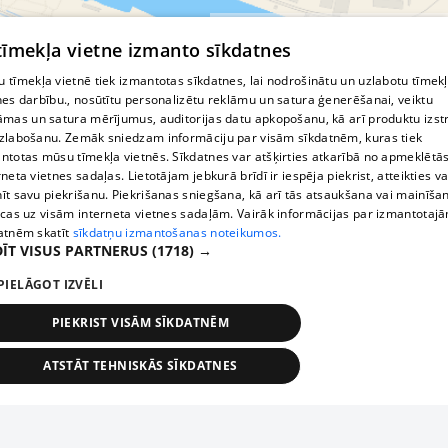
© MapTiler
© OpenStreetMap contributors
 tīmekļa vietne izmanto sīkdatnes
 tīmekļa vietnē tiek izmantotas sīkdatnes, lai nodrošinātu un uzlabotu tīmek
nes darbību., nosūtītu personalizētu reklāmu un satura ģenerēšanai, veiktu
āmas un satura mērījumus, auditorijas datu apkopošanu, kā arī produktu izst
zlabošanu. Zemāk sniedzam informāciju par visām sīkdatnēm, kuras tiek
ntotas mūsu tīmekļa vietnēs. Sīkdatnes var atšķirties atkarībā no apmeklētā
rneta vietnes sadaļas. Lietotājam jebkurā brīdī ir iespēja piekrist, atteikties va
īt savu piekrišanu. Piekrišanas sniegšana, kā arī tās atsaukšana vai mainīša
ecas uz visām interneta vietnes sadaļām. Vairāk informācijas par izmantotaj
atnēm skatīt
sīkdatņu izmantošanas noteikumos.
ĪT VISUS PARTNERUS
(1718) →
PIELĀGOT IZVĒLI
PIEKRIST VISĀM SĪKDATNĒM
ATSTĀT TEHNISKĀS SĪKDATNES
TEHNISKĀS/OBLIGĀTĀS
STATISTIKAS
MĒRĶĒŠANA