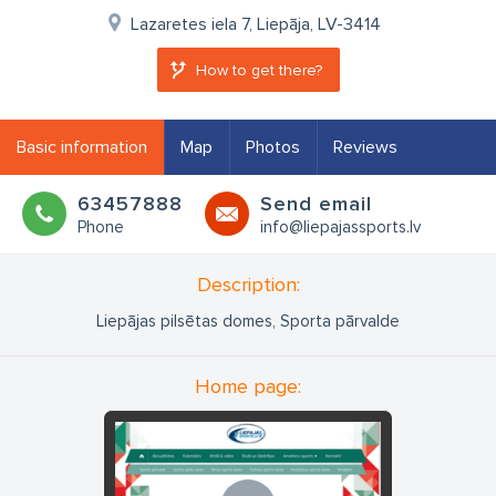
Lazaretes iela 7, Liepāja, LV-3414
How to get there?
Basic information
Map
Photos
Reviews
63457888
Send email
Phone
info@liepajassports.lv
Description:
Liepājas pilsētas domes, Sporta pārvalde
Home page: