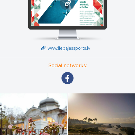
www.liepajassports.lv
www.liepajassports.lv
Social networks: