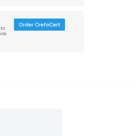
Order CrefoCert
 to
ards