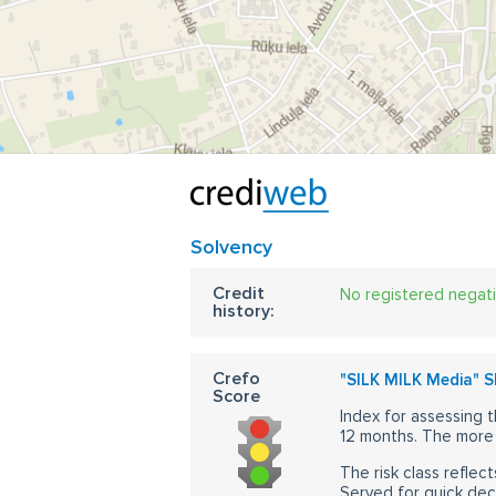
Solvency
Credit
No registered negat
history:
Crefo
"SILK MILK Media" S
Score
Index for assessing t
12 months. The more 
The risk class reflect
Served for quick dec