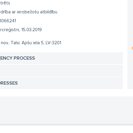
trēts
drība ar ierobežotu atbildību
3066241
creģistrs, 15.03.2019
 nov., Talsi, Apšu iela 5, LV-3201
VENCY PROCESS
DRESSES