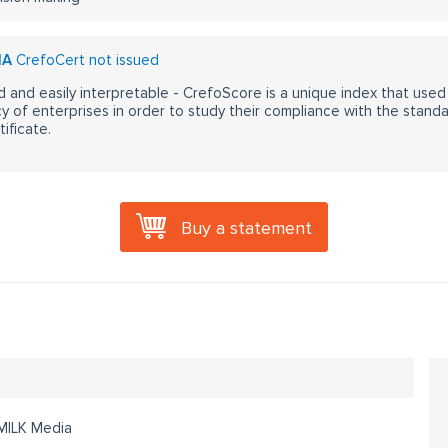
IA
CrefoCert not issued
 and easily interpretable - CrefoScore is a unique index that used
y of enterprises in order to study their compliance with the stand
ificate.
Buy a statement
MILK Media