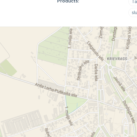
Products:
Ta
sl