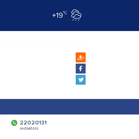
°C
+19
22020131
redaktors