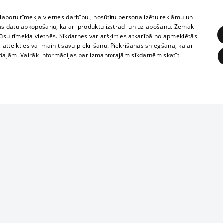
zlabotu tīmekļa vietnes darbību., nosūtītu personalizētu reklāmu un
as datu apkopošanu, kā arī produktu izstrādi un uzlabošanu. Zemāk
su tīmekļa vietnēs. Sīkdatnes var atšķirties atkarībā no apmeklētās
, atteikties vai mainīt savu piekrišanu. Piekrišanas sniegšana, kā arī
adaļām. Vairāk informācijas par izmantotajām sīkdatnēm skatīt
ĒRĶĒŠANA
FUNKCIONĀLĀS
NEKLASIFICĒTĀS
Reproduction, o
obligātās
Statistikas
Mērķēšana
Funkcionālās
Neklasificētās
parts or the i
parts of informa
eklēt un pārlūkot tīmekļa vietni un izmantot tās piedāvātās iespējas. Bez šīm sīkdatnēm 
Also automatic
ies
In the cinemas
of any materia
rains,
TV program
strictly forbid
ksts
tional schedules
website.
Contract rules
ēja norādītais identifikators
ets
360 Ziņas kontakti