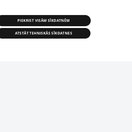
PIEKRIST VISĀM SĪKDATNĒM
ATSTĀT TEHNISKĀS SĪKDATNES
r distribution of 1188 database, its
nformation contained in the database, or
tion in any form is strictly prohibited.
tīmekļa vietne nevarēs pilnvērtīgi darboties un sniegt
 download is prohibited. Reproduction
l published on the website 1188 is
den without the editorial license of 1188