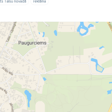
sts Talsu novadā
reklāma