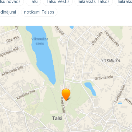
lsu novads
Talsi
Talsu Vēstis
laikraksts Talsos
laikrak
udinājumi
notikumi Talsos