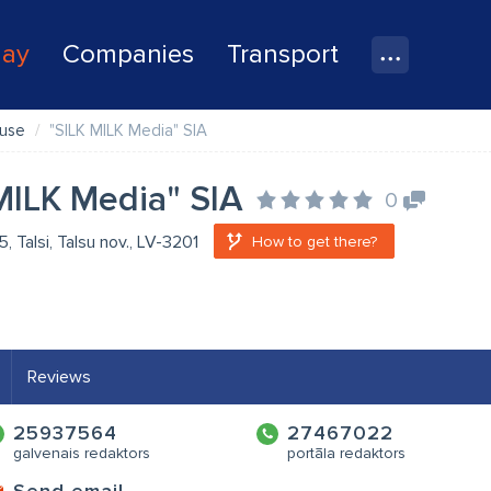
lay
Companies
Transport
ouse
"SILK MILK Media" SIA
MILK Media" SIA
0
5, Talsi, Talsu nov., LV-3201
How to get there?
Reviews
25937564
27467022
galvenais redaktors
portāla redaktors