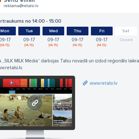
Send email
reklama@retalsi.lv
rtraukums no 14:00 - 15:00
Mon
Tue
Wed
Thu
Fri
Sat
09
17
09
17
09
17
09
17
09
17
Closed
14
15
14
15
14
15
14
15
14
15
A „SILK MILK Media” darbojas Talsu novadā un izdod reģionālo laikra
.retalsi.lv.
www.retalsi.lv
www.retalsi.lv