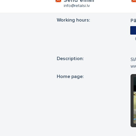
Send email
info@retalsi.lv
Working hours:
Pā
Description:
SI
www
Home page: