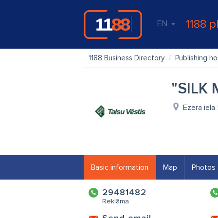
1188 p
EN
1188 Business Directory
Publishing h
"SILK 
Ezera iela 
Basic information
Map
Photos
29481482
Reklāma