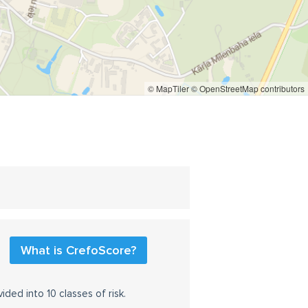
© MapTiler
© OpenStreetMap contributors
What is CrefoScore?
ided into 10 classes of risk.