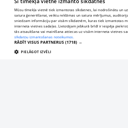
Šī tīmekļa vietne izmanto sīkdatnes
Mūsu tīmekļa vietnē tiek izmantotas sīkdatnes, lai nodrošinātu un u
satura ģenerēšanai, veiktu reklāmas un satura mērījumus, auditorij
sniedzam informāciju par visām sīkdatnēm, kuras tiek izmantotas mū
interneta vietnes sadaļas. Lietotājam jebkurā brīdī ir iespēja piekrist
tās atsaukšana vai mainīšana attiecas uz visām interneta vietnes s
sīkdatņu izmantošanas noteikumos.
RĀDĪT VISUS PARTNERUS
(1718) →
PIELĀGOT IZVĒLI
TEHNISKĀS/OBLIGĀTĀS
STATISTIKAS
M
Tehniskās/
Tehniskās/obligātās sīkdatnes nepieciešamas, lai lietotājs varētu brīvi apm
lietotājam nepieciešamo informāciju.
About us
Compan
Nodrošinātājs
/
Darbības
Advertisement
Buses, t
Nosaukums
Apra
Domēns
ilgums
interna
For business
delfi-adid
delfi.lv
1 gads
Izdev
Bus tick
Tariffs