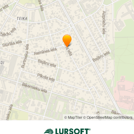
Patērētāju un īrnieku tiesību aizsardzības neatkarīgo
ekspertu asociācija
© MapTiler
© OpenStreetMap contributors