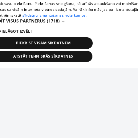
īt savu piekrišanu. Piekrišanas sniegšana, kā arī tās atsaukšana vai mainīša
ecas uz visām interneta vietnes sadaļām. Vairāk informācijas par izmantotaj
atnēm skatīt
sīkdatņu izmantošanas noteikumos.
ĪT VISUS PARTNERUS
(1718) →
PIELĀGOT IZVĒLI
PIEKRIST VISĀM SĪKDATNĒM
ATSTĀT TEHNISKĀS SĪKDATNES
TEHNISKĀS/OBLIGĀTĀS
STATISTIKAS
MĒRĶĒŠANA
FUNKCIONĀLĀS
NEKLASIFICĒTĀS
ehniskās/obligātās
Statistikas
Mērķēšana
Funkcionālās
Neklasificēt
niskās/obligātās sīkdatnes nepieciešamas, lai lietotājs varētu brīvi apmeklēt un pārlūk
Add your company
ekļa vietni un izmantot tās piedāvātās iespējas. Bez šīm sīkdatnēm tīmekļa vietne neva
nvērtīgi darboties un sniegt lietotājam nepieciešamo informāciju.
If your company is not in our database, please fill in a