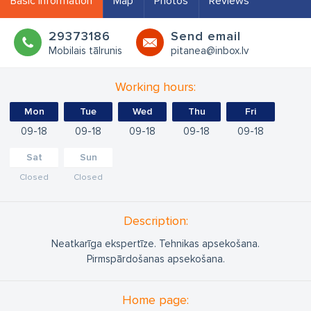
Basic information
Map
Photos
Reviews
29373186
Send email
Mobilais tālrunis
pitanea@inbox.lv
Working hours:
Mon
Tue
Wed
Thu
Fri
09
18
09
18
09
18
09
18
09
18
Sat
Sun
Closed
Closed
Description:
Neatkarīga ekspertīze. Tehnikas apsekošana.
Pirmspārdošanas apsekošana.
Home page: