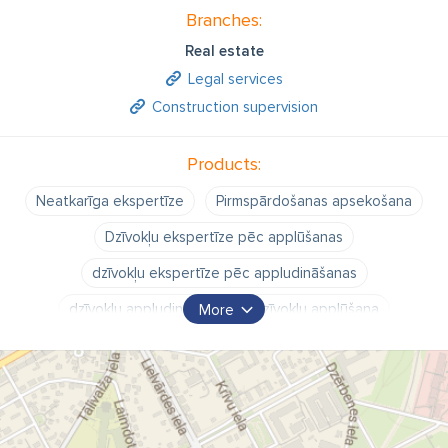
Branches:
Real estate
Legal services
Construction supervision
Products:
Neatkarīga ekspertīze
Pirmspārdošanas apsekošana
Dzīvokļu ekspertīze pēc applūšanas
dzīvokļu ekspertīze pēc appludināšanas
dzīvokļu appludināšana
dzīvokļu applūšana
More
applūdušu dzīvokļu ekspertīze
appludināto dzīvokļu ekspertīze
applūduši dzīvokļi
appludināti dzīvokļi