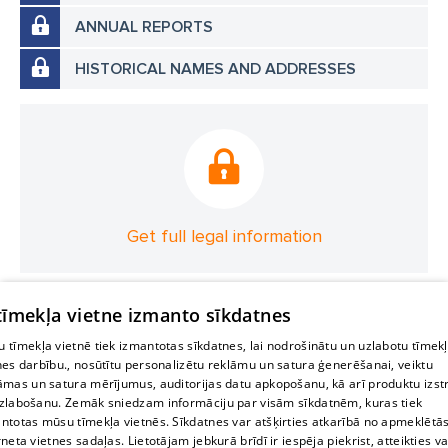
ANNUAL REPORTS
HISTORICAL NAMES AND ADDRESSES
Get full legal information
 tīmekļa vietne izmanto sīkdatnes
 tīmekļa vietnē tiek izmantotas sīkdatnes, lai nodrošinātu un uzlabotu tīmek
nes darbību., nosūtītu personalizētu reklāmu un satura ģenerēšanai, veiktu
āmas un satura mērījumus, auditorijas datu apkopošanu, kā arī produktu izst
zlabošanu. Zemāk sniedzam informāciju par visām sīkdatnēm, kuras tiek
ntotas mūsu tīmekļa vietnēs. Sīkdatnes var atšķirties atkarībā no apmeklētā
rneta vietnes sadaļas. Lietotājam jebkurā brīdī ir iespēja piekrist, atteikties va