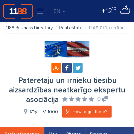
°C
+12
EN
1188 Business Directory
Real estate
Patērētāju un īrnieku tiesību aizsardzības neatkarīgo ekspertu asociācija
Patērētāju un īrnieku tiesību
aizsardzības neatkarīgo ekspertu
asociācija
0
Rīga, LV-1000
How to get there?