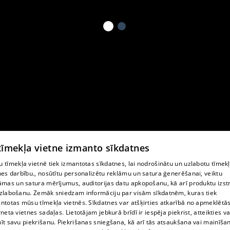
 tīmekļa vietne izmanto sīkdatnes
 tīmekļa vietnē tiek izmantotas sīkdatnes, lai nodrošinātu un uzlabotu tīmek
nes darbību., nosūtītu personalizētu reklāmu un satura ģenerēšanai, veiktu
āmas un satura mērījumus, auditorijas datu apkopošanu, kā arī produktu izst
zlabošanu. Zemāk sniedzam informāciju par visām sīkdatnēm, kuras tiek
ntotas mūsu tīmekļa vietnēs. Sīkdatnes var atšķirties atkarībā no apmeklētā
rneta vietnes sadaļas. Lietotājam jebkurā brīdī ir iespēja piekrist, atteikties va
īt savu piekrišanu. Piekrišanas sniegšana, kā arī tās atsaukšana vai mainīša