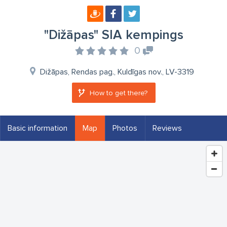
"Dižāpas" SIA kempings
0
Dižāpas, Rendas pag., Kuldīgas nov., LV-3319
How to get there?
Basic information
Map
Photos
Reviews