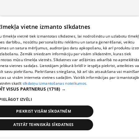
 tīmekļa vietne izmanto sīkdatnes
 tīmekļa vietnē tiek izmantotas sīkdatnes, lai nodrošinātu un uzlabotu tīmek
nes darbību., nosūtītu personalizētu reklāmu un satura ģenerēšanai, veiktu
āmas un satura mērījumus, auditorijas datu apkopošanu, kā arī produktu izst
zlabošanu. Zemāk sniedzam informāciju par visām sīkdatnēm, kuras tiek
ntotas mūsu tīmekļa vietnēs. Sīkdatnes var atšķirties atkarībā no apmeklētā
rneta vietnes sadaļas. Lietotājam jebkurā brīdī ir iespēja piekrist, atteikties va
īt savu piekrišanu. Piekrišanas sniegšana, kā arī tās atsaukšana vai mainīša
ecas uz visām interneta vietnes sadaļām. Vairāk informācijas par izmantotaj
atnēm skatīt
sīkdatņu izmantošanas noteikumos.
ĪT VISUS PARTNERUS
(1718) →
PIELĀGOT IZVĒLI
PIEKRIST VISĀM SĪKDATNĒM
ATSTĀT TEHNISKĀS SĪKDATNES