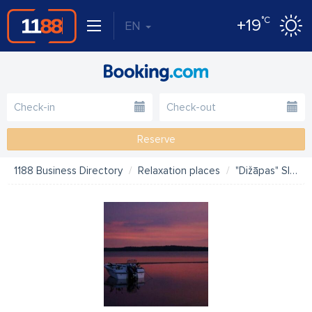
°C
+19
EN
Reserve
1188 Business Directory
Relaxation places
"Dižāpas" SIA kempings