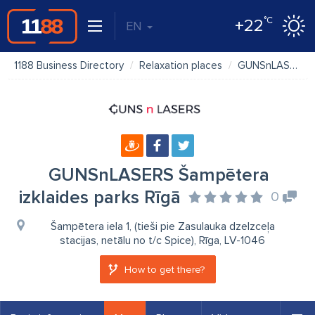
°C
+22
EN
1188 Business Directory
Relaxation places
GUNSnLASERS Šampētera izklaides parks Rīgā
GUNSnLASERS Šampētera
izklaides parks Rīgā
0
Šampētera iela 1, (tieši pie Zasulauka dzelzceļa
stacijas, netālu no t/c Spice), Rīga, LV-1046
How to get there?