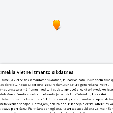
 tīmekļa vietne izmanto sīkdatnes
 tīmekļa vietnē tiek izmantotas sīkdatnes, lai nodrošinātu un uzlabotu tīmek
nes darbību., nosūtītu personalizētu reklāmu un satura ģenerēšanai, veiktu
āmas un satura mērījumus, auditorijas datu apkopošanu, kā arī produktu izst
zlabošanu. Zemāk sniedzam informāciju par visām sīkdatnēm, kuras tiek
ntotas mūsu tīmekļa vietnēs. Sīkdatnes var atšķirties atkarībā no apmeklētā
rneta vietnes sadaļas. Lietotājam jebkurā brīdī ir iespēja piekrist, atteikties va
īt savu piekrišanu. Piekrišanas sniegšana, kā arī tās atsaukšana vai mainīša