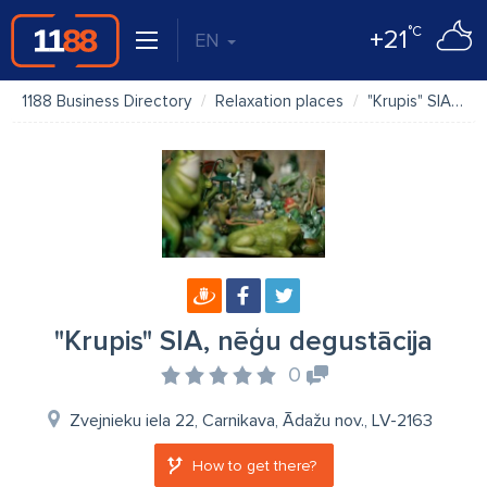
°C
+21
EN
1188 Business Directory
Relaxation places
"Krupis" SIA, nēģu degustācija
"Krupis" SIA, nēģu degustācija
0
Zvejnieku iela 22, Carnikava, Ādažu nov., LV-2163
How to get there?