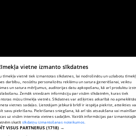
 tīmekļa vietne izmanto sīkdatnes
 tīmekļa vietnē tiek izmantotas sīkdatnes, lai nodrošinātu un uzlabotu tīmek
nes darbību., nosūtītu personalizētu reklāmu un satura ģenerēšanai, veiktu
āmas un satura mērījumus, auditorijas datu apkopošanu, kā arī produktu izst
zlabošanu. Zemāk sniedzam informāciju par visām sīkdatnēm, kuras tiek
ntotas mūsu tīmekļa vietnēs. Sīkdatnes var atšķirties atkarībā no apmeklētā
rneta vietnes sadaļas. Lietotājam jebkurā brīdī ir iespēja piekrist, atteikties va
īt savu piekrišanu. Piekrišanas sniegšana, kā arī tās atsaukšana vai mainīša
ecas uz visām interneta vietnes sadaļām. Vairāk informācijas par izmantotaj
atnēm skatīt
sīkdatņu izmantošanas noteikumos.
ĪT VISUS PARTNERUS
(1718) →