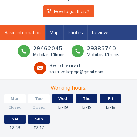
How to get there?
Basic information
Map
Photos
Reviews
29462045
29386740
Mobilais tālrunis
Mobilais tālrunis
Send email
sautuve.liepaja@gmail.com
Working hours:
Mon
Tue
Wed
Thu
Fri
13
19
13
19
13
19
Closed
Closed
Sat
Sun
12
18
12
17