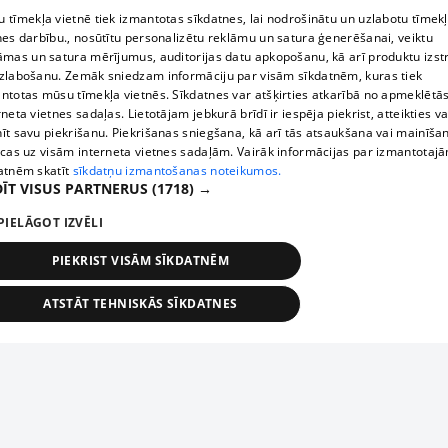
 tīmekļa vietnē tiek izmantotas sīkdatnes, lai nodrošinātu un uzlabotu tīmek
nes darbību., nosūtītu personalizētu reklāmu un satura ģenerēšanai, veiktu
āmas un satura mērījumus, auditorijas datu apkopošanu, kā arī produktu izst
zlabošanu. Zemāk sniedzam informāciju par visām sīkdatnēm, kuras tiek
ntotas mūsu tīmekļa vietnēs. Sīkdatnes var atšķirties atkarībā no apmeklētā
rneta vietnes sadaļas. Lietotājam jebkurā brīdī ir iespēja piekrist, atteikties va
īt savu piekrišanu. Piekrišanas sniegšana, kā arī tās atsaukšana vai mainīša
ecas uz visām interneta vietnes sadaļām. Vairāk informācijas par izmantotaj
atnēm skatīt
sīkdatņu izmantošanas noteikumos.
ĪT VISUS PARTNERUS
(1718) →
PIELĀGOT IZVĒLI
PIEKRIST VISĀM SĪKDATNĒM
ATSTĀT TEHNISKĀS SĪKDATNES
TEHNISKĀS/OBLIGĀTĀS
STATISTIKAS
MĒRĶĒŠANA
FUNKCIONĀLĀS
NEKLASIFICĒTĀS