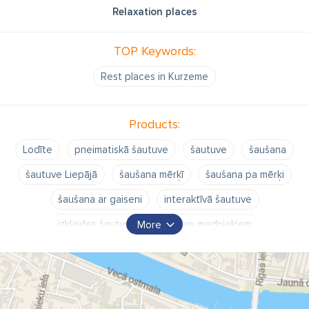
Relaxation places
TOP Keywords:
Rest places in Kurzeme
Products:
Lodīte
pneimatiskā šautuve
šautuve
šaušana
šautuve Liepājā
šaušana mērķī
šaušana pa mērķi
šaušana ar gaiseni
interaktīvā šautuve
izklaides šautuve
šautuve medniekiem
More
šautuve profesionāļiem
šautuve amatieriem
šautuve cienītājiem
šautuve sportistiem
šautuve bērniem
kustīgie mērķi
sporta mērķi