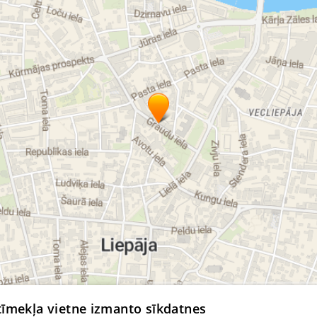
vecmeitu ballīte
dāvanu karte
© MapTiler
© OpenStreetMap contributors
 tīmekļa vietne izmanto sīkdatnes