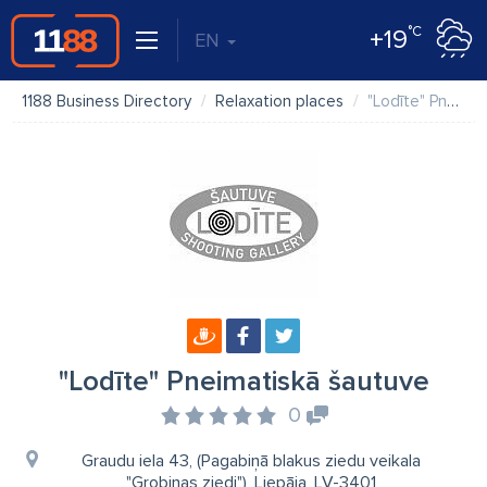
°C
+19
EN
1188 Business Directory
Relaxation places
"Lodīte" Pneimatiskā šautuve
"Lodīte" Pneimatiskā šautuve
0
Graudu iela 43, (Pagabiņā blakus ziedu veikala
"Grobiņas ziedi"), Liepāja, LV-3401