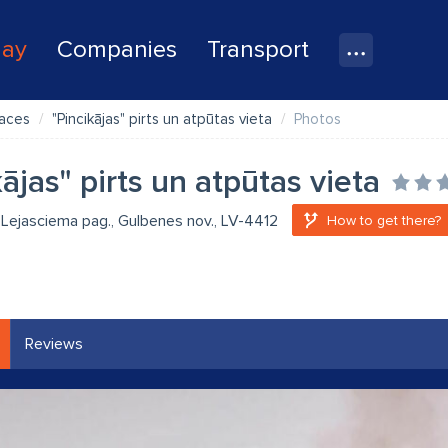
lay
Companies
Transport
laces
"Pincikājas" pirts un atpūtas vieta
Photos
ājas" pirts un atpūtas vieta
, Lejasciema pag., Gulbenes nov., LV-4412
How to get there?
Reviews