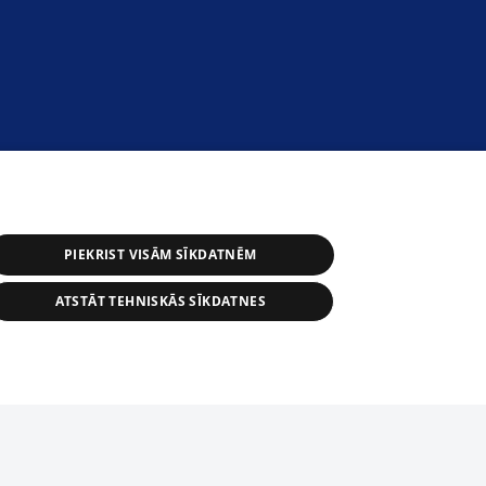
PIEKRIST VISĀM SĪKDATNĒM
ATSTĀT TEHNISKĀS SĪKDATNES