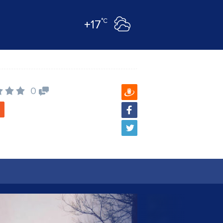
°C
+17
0