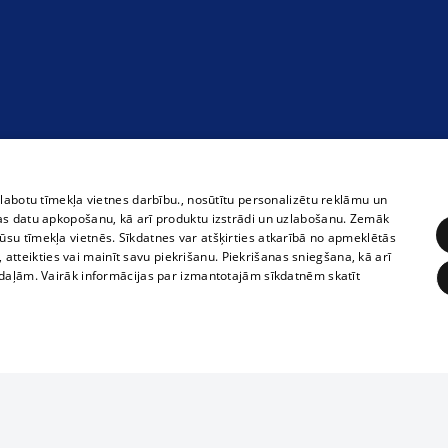
zlabotu tīmekļa vietnes darbību., nosūtītu personalizētu reklāmu un
as datu apkopošanu, kā arī produktu izstrādi un uzlabošanu. Zemāk
su tīmekļa vietnēs. Sīkdatnes var atšķirties atkarībā no apmeklētās
, atteikties vai mainīt savu piekrišanu. Piekrišanas sniegšana, kā arī
adaļām. Vairāk informācijas par izmantotajām sīkdatnēm skatīt
ĒRĶĒŠANA
FUNKCIONĀLĀS
NEKLASIFICĒTĀS