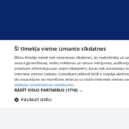
Šī tīmekļa vietne izmanto sīkdatnes
Mūsu tīmekļa vietnē tiek izmantotas sīkdatnes, lai nodrošinātu un u
satura ģenerēšanai, veiktu reklāmas un satura mērījumus, auditorij
sniedzam informāciju par visām sīkdatnēm, kuras tiek izmantotas mū
interneta vietnes sadaļas. Lietotājam jebkurā brīdī ir iespēja piekrist
tās atsaukšana vai mainīšana attiecas uz visām interneta vietnes s
sīkdatņu izmantošanas noteikumos.
RĀDĪT VISUS PARTNERUS
(1718) →
PIELĀGOT IZVĒLI
TEHNISKĀS/OBLIGĀTĀS
STATISTIKAS
M