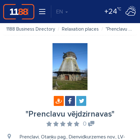
°C
+24
EN
1188 Business Directory
Relaxation places
"Prenclavu vējdzirnavas"
"Prenclavu vējdzirnavas"
0
Prenclavi, Otaņķu pag., Dienvidkurzemes nov., LV-