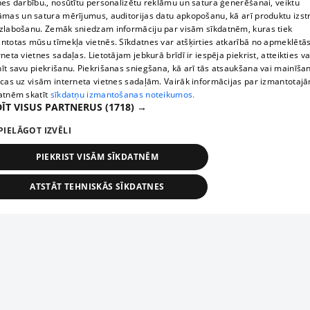
nes darbību., nosūtītu personalizētu reklāmu un satura ģenerēšanai, veiktu
āmas un satura mērījumus, auditorijas datu apkopošanu, kā arī produktu izst
zlabošanu. Zemāk sniedzam informāciju par visām sīkdatnēm, kuras tiek
ntotas mūsu tīmekļa vietnēs. Sīkdatnes var atšķirties atkarībā no apmeklētā
rneta vietnes sadaļas. Lietotājam jebkurā brīdī ir iespēja piekrist, atteikties va
īt savu piekrišanu. Piekrišanas sniegšana, kā arī tās atsaukšana vai mainīša
ecas uz visām interneta vietnes sadaļām. Vairāk informācijas par izmantotaj
atnēm skatīt
sīkdatņu izmantošanas noteikumos.
ĪT VISUS PARTNERUS
(1718) →
PIELĀGOT IZVĒLI
PIEKRIST VISĀM SĪKDATNĒM
ATSTĀT TEHNISKĀS SĪKDATNES
TEHNISKĀS/OBLIGĀTĀS
STATISTIKAS
MĒRĶĒŠANA
FUNKCIONĀLĀS
NEKLASIFICĒTĀS
ehniskās/obligātās
Statistikas
Mērķēšana
Funkcionālās
Neklasificēt