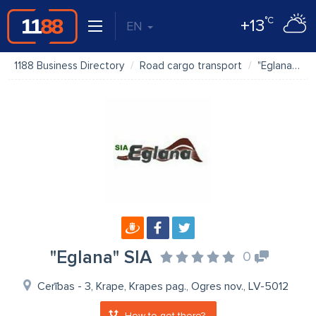
°C
+13
EN
1188 Business Directory
Road cargo transport
"Eglana" SIA
"Eglana" SIA
0
Cerības - 3, Krape, Krapes pag., Ogres nov., LV-5012
How to get there?