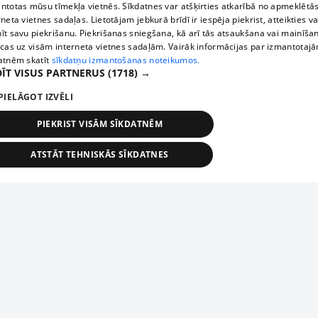
ntotas mūsu tīmekļa vietnēs. Sīkdatnes var atšķirties atkarībā no apmeklētā
rneta vietnes sadaļas. Lietotājam jebkurā brīdī ir iespēja piekrist, atteikties va
īt savu piekrišanu. Piekrišanas sniegšana, kā arī tās atsaukšana vai mainīša
ecas uz visām interneta vietnes sadaļām. Vairāk informācijas par izmantotaj
atnēm skatīt
sīkdatņu izmantošanas noteikumos.
ĪT VISUS PARTNERUS
(1718) →
PIELĀGOT IZVĒLI
PIEKRIST VISĀM SĪKDATNĒM
ATSTĀT TEHNISKĀS SĪKDATNES
TEHNISKĀS/OBLIGĀTĀS
STATISTIKAS
MĒRĶĒŠANA
FUNKCIONĀLĀS
NEKLASIFICĒTĀS
ehniskās/obligātās
Statistikas
Mērķēšana
Funkcionālās
Neklasificēt
niskās/obligātās sīkdatnes nepieciešamas, lai lietotājs varētu brīvi apmeklēt un pārlūk
Add your company
ekļa vietni un izmantot tās piedāvātās iespējas. Bez šīm sīkdatnēm tīmekļa vietne neva