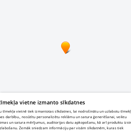
 tīmekļa vietne izmanto sīkdatnes
 tīmekļa vietnē tiek izmantotas sīkdatnes, lai nodrošinātu un uzlabotu tīmek
nes darbību., nosūtītu personalizētu reklāmu un satura ģenerēšanai, veiktu
āmas un satura mērījumus, auditorijas datu apkopošanu, kā arī produktu izst
zlabošanu. Zemāk sniedzam informāciju par visām sīkdatnēm, kuras tiek