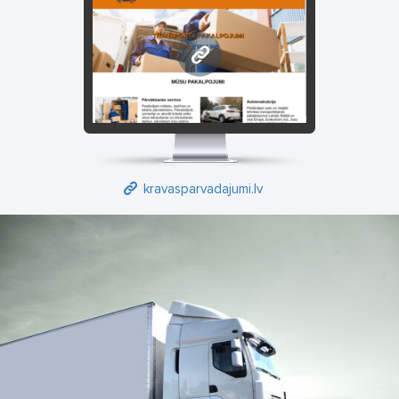
kravasparvadajumi.lv
kravasparvadajumi.lv