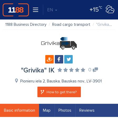
°C
+15
EN
1188 Business Directory
Road cargo transport
"Grivika" IK
"Grivika" IK
0
Pionieru iela 2, Bauska, Bauskas nov., LV-3901
How to get there?
Basic information
Map
Photos
Reviews