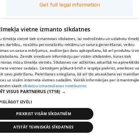
Get full legal information
 tīmekļa vietne izmanto sīkdatnes
 tīmekļa vietnē tiek izmantotas sīkdatnes, lai nodrošinātu un uzlabotu tīmek
nes darbību., nosūtītu personalizētu reklāmu un satura ģenerēšanai, veiktu
āmas un satura mērījumus, auditorijas datu apkopošanu, kā arī produktu izst
zlabošanu. Zemāk sniedzam informāciju par visām sīkdatnēm, kuras tiek
ntotas mūsu tīmekļa vietnēs. Sīkdatnes var atšķirties atkarībā no apmeklētā
rneta vietnes sadaļas. Lietotājam jebkurā brīdī ir iespēja piekrist, atteikties va
īt savu piekrišanu. Piekrišanas sniegšana, kā arī tās atsaukšana vai mainīša
ecas uz visām interneta vietnes sadaļām. Vairāk informācijas par izmantotaj
atnēm skatīt
sīkdatņu izmantošanas noteikumos.
ĪT VISUS PARTNERUS
(1718) →
PIELĀGOT IZVĒLI
PIEKRIST VISĀM SĪKDATNĒM
ATSTĀT TEHNISKĀS SĪKDATNES