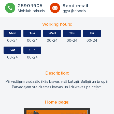
25904905
Send email
Mobilais tālrunis
ggvt@inbox.lv
Working hours:
Mon
Tue
Wed
Thu
Fri
00
24
00
24
00
24
00
24
00
24
Sat
Sun
00
24
00
24
Description:
Pārvadājam visdažādākās kravas visā Latvijā, Baltijā un Eiropā.
Pārvadājam steidzamās kravas un līdzkravas pa ceļam.
Home page: