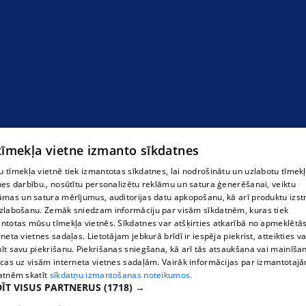
 tīmekļa vietne izmanto sīkdatnes
Kravu pārvadājumi
 tīmekļa vietnē tiek izmantotas sīkdatnes, lai nodrošinātu un uzlabotu tīmek
nes darbību., nosūtītu personalizētu reklāmu un satura ģenerēšanai, veiktu
āmas un satura mērījumus, auditorijas datu apkopošanu, kā arī produktu izst
zlabošanu. Zemāk sniedzam informāciju par visām sīkdatnēm, kuras tiek
ntotas mūsu tīmekļa vietnēs. Sīkdatnes var atšķirties atkarībā no apmeklētā
rneta vietnes sadaļas. Lietotājam jebkurā brīdī ir iespēja piekrist, atteikties va
īt savu piekrišanu. Piekrišanas sniegšana, kā arī tās atsaukšana vai mainīša
ecas uz visām interneta vietnes sadaļām. Vairāk informācijas par izmantotaj
atnēm skatīt
sīkdatņu izmantošanas noteikumos.
ĪT VISUS PARTNERUS
(1718) →