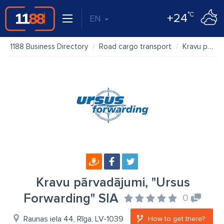
°C
+24
EN
1188 Business Directory
Road cargo transport
Kravu pārvadājumi, "Ursus Forwarding" SIA
Kravu pārvadājumi, "Ursus
Forwarding" SIA
0
Raunas iela 44, Rīga, LV-1039
How to get there?