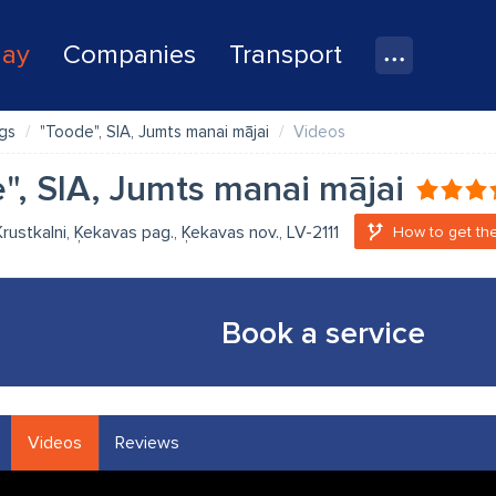
lay
Companies
Transport
gs
"Toode", SIA, Jumts manai mājai
Videos
", SIA, Jumts manai mājai
Krustkalni, Ķekavas pag., Ķekavas nov., LV-2111
How to get th
Book a service
Videos
Reviews