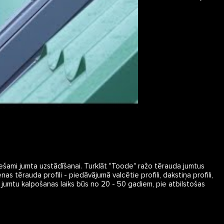
ešami jumta uzstādīšanai. Turklāt "Toode" ražo tērauda jumtus
tērauda profili - piedāvājumā valcētie profili, dakstiņa profili,
 jumtu kalpošanas laiks būs no 20 - 50 gadiem, pie atbilstošas