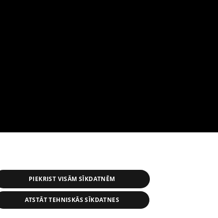
PIEKRIST VISĀM SĪKDATNĒM
ATSTĀT TEHNISKĀS SĪKDATNES