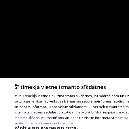
Šī tīmekļa vietne izmanto sīkdatnes
Mūsu tīmekļa vietnē tiek izmantotas sīkdatnes, lai nodrošinātu un u
satura ģenerēšanai, veiktu reklāmas un satura mērījumus, auditorij
sniedzam informāciju par visām sīkdatnēm, kuras tiek izmantotas mū
interneta vietnes sadaļas. Lietotājam jebkurā brīdī ir iespēja piekrist
tās atsaukšana vai mainīšana attiecas uz visām interneta vietnes s
sīkdatņu izmantošanas noteikumos.
RĀDĪT VISUS PARTNERUS
(1718) →