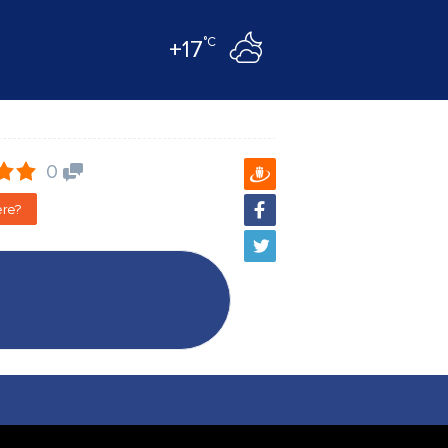
°C
+17
0
ere?