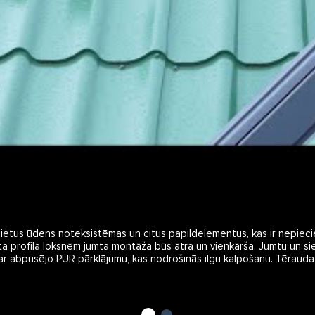
lietus ūdens noteksistēmas un citus papildelementus, kas ir nepieci
rofila loksnēm jumta montāža būs ātra un vienkārša. Jumtu un sienas 
 ar abpusējo PUR pārklājumu, kas nodrošinās ilgu kalpošanu. Tērauda