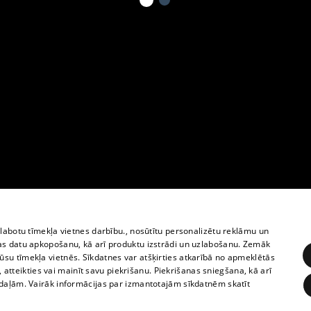
zlabotu tīmekļa vietnes darbību., nosūtītu personalizētu reklāmu un
as datu apkopošanu, kā arī produktu izstrādi un uzlabošanu. Zemāk
su tīmekļa vietnēs. Sīkdatnes var atšķirties atkarībā no apmeklētās
, atteikties vai mainīt savu piekrišanu. Piekrišanas sniegšana, kā arī
adaļām. Vairāk informācijas par izmantotajām sīkdatnēm skatīt