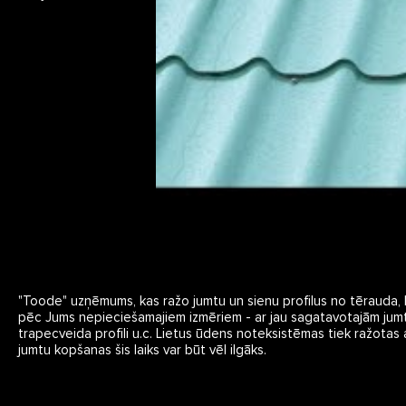
"Toode" uzņēmums, kas ražo jumtu un sienu profilus no tērauda, 
pēc Jums nepieciešamajiem izmēriem - ar jau sagatavotajām jumta p
trapecveida profili u.c. Lietus ūdens noteksistēmas tiek ražotas
jumtu kopšanas šis laiks var būt vēl ilgāks.