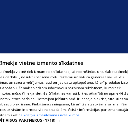
"Toode" SIA, jumtu segumi Gulbenē
 tīmekļa vietne izmanto sīkdatnes
 tīmekļa vietnē tiek izmantotas sīkdatnes, lai nodrošinātu un uzlabotu tīmek
nes darbību., nosūtītu personalizētu reklāmu un satura ģenerēšanai, veiktu
āmas un satura mērījumus, auditorijas datu apkopošanu, kā arī produktu izst
zlabošanu. Zemāk sniedzam informāciju par visām sīkdatnēm, kuras tiek
ntotas mūsu tīmekļa vietnēs. Sīkdatnes var atšķirties atkarībā no apmeklētā
rneta vietnes sadaļas. Lietotājam jebkurā brīdī ir iespēja piekrist, atteikties va
īt savu piekrišanu. Piekrišanas sniegšana, kā arī tās atsaukšana vai mainīša
ecas uz visām interneta vietnes sadaļām. Vairāk informācijas par izmantotaj
atnēm skatīt
sīkdatņu izmantošanas noteikumos.
ĪT VISUS PARTNERUS
(1718) →