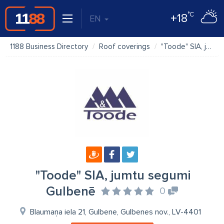
°C
+18
EN
1188 Business Directory
Roof coverings
"Toode" SIA, jumtu segumi Gulbenē
"Toode" SIA, jumtu segumi
Gulbenē
0
Blaumaņa iela 21, Gulbene, Gulbenes nov., LV-4401