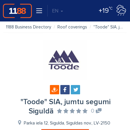
°C
+19
EN
1188 Business Directory
Roof coverings
"Toode" SIA, jumtu segumi Siguldā
"Toode" SIA, jumtu segumi
Siguldā
0
Parka iela 12, Sigulda, Siguldas nov., LV-2150