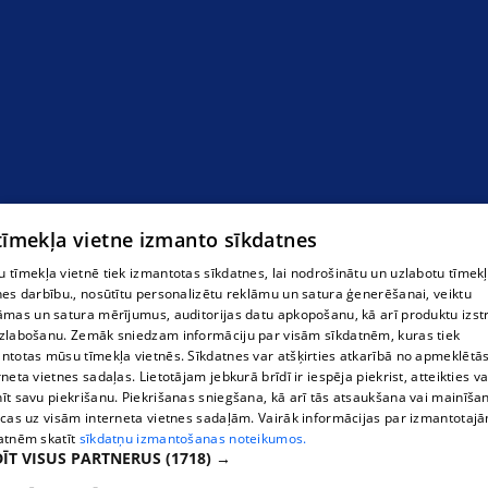
"Toode" SIA, jumtu segumi Siguldā
 tīmekļa vietne izmanto sīkdatnes
 tīmekļa vietnē tiek izmantotas sīkdatnes, lai nodrošinātu un uzlabotu tīmek
nes darbību., nosūtītu personalizētu reklāmu un satura ģenerēšanai, veiktu
āmas un satura mērījumus, auditorijas datu apkopošanu, kā arī produktu izst
zlabošanu. Zemāk sniedzam informāciju par visām sīkdatnēm, kuras tiek
ntotas mūsu tīmekļa vietnēs. Sīkdatnes var atšķirties atkarībā no apmeklētā
rneta vietnes sadaļas. Lietotājam jebkurā brīdī ir iespēja piekrist, atteikties va
īt savu piekrišanu. Piekrišanas sniegšana, kā arī tās atsaukšana vai mainīša
ecas uz visām interneta vietnes sadaļām. Vairāk informācijas par izmantotaj
atnēm skatīt
sīkdatņu izmantošanas noteikumos.
ĪT VISUS PARTNERUS
(1718) →