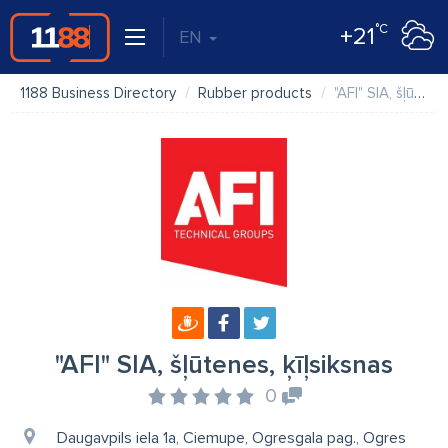
°C
+21
EN
1188 Business Directory
Rubber products
"AFI" SIA, šļūtenes, ķīļsiksnas
"AFI" SIA, šļūtenes, ķīļsiksnas
0
Daugavpils iela 1a, Ciemupe, Ogresgala pag., Ogres