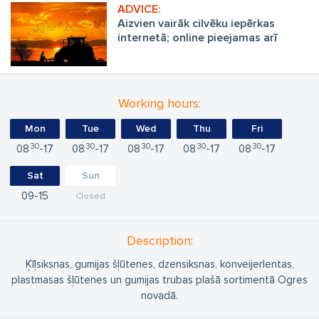
Aizvien vairāk cilvēku iepērkas
internetā; online pieejamas arī
lauksaimniecības tehnikas rezerves
daļas
Working hours:
Mon
Tue
Wed
Thu
Fri
30
30
30
30
30
08
17
08
17
08
17
08
17
08
17
Sat
Sun
09
15
Closed
Description:
Ķīļsiksnas, gumijas šļūtenes, dzensiksnas, konveijerlentas,
plastmasas šļūtenes un gumijas trubas plašā sortimentā Ogres
novadā.