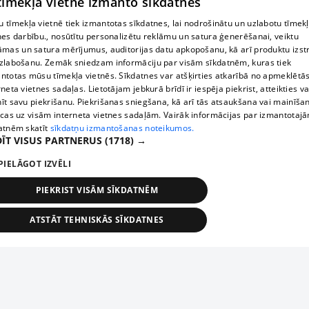
 tīmekļa vietne izmanto sīkdatnes
 tīmekļa vietnē tiek izmantotas sīkdatnes, lai nodrošinātu un uzlabotu tīmek
nes darbību., nosūtītu personalizētu reklāmu un satura ģenerēšanai, veiktu
āmas un satura mērījumus, auditorijas datu apkopošanu, kā arī produktu izst
zlabošanu. Zemāk sniedzam informāciju par visām sīkdatnēm, kuras tiek
ntotas mūsu tīmekļa vietnēs. Sīkdatnes var atšķirties atkarībā no apmeklētā
rneta vietnes sadaļas. Lietotājam jebkurā brīdī ir iespēja piekrist, atteikties va
īt savu piekrišanu. Piekrišanas sniegšana, kā arī tās atsaukšana vai mainīša
ecas uz visām interneta vietnes sadaļām. Vairāk informācijas par izmantotaj
atnēm skatīt
sīkdatņu izmantošanas noteikumos.
ĪT VISUS PARTNERUS
(1718) →
PIELĀGOT IZVĒLI
PIEKRIST VISĀM SĪKDATNĒM
ATSTĀT TEHNISKĀS SĪKDATNES
TEHNISKĀS/OBLIGĀTĀS
STATISTIKAS
MĒRĶĒŠANA
FUNKCIONĀLĀS
NEKLASIFICĒTĀS