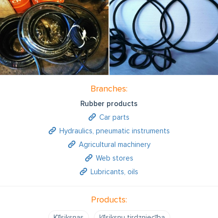
Branches:
Rubber products
Car parts
Hydraulics, pneumatic instruments
Agricultural machinery
Web stores
Lubricants, oils
Products:
Ķīļsiksnas
ķīlsiksnu tirdzniecība