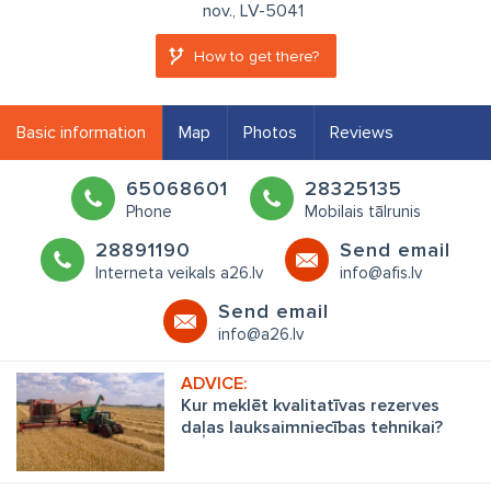
nov., LV-5041
How to get there?
Basic information
Map
Photos
Reviews
65068601
28325135
Phone
Mobilais tālrunis
28891190
Send email
Interneta veikals a26.lv
info@afis.lv
Send email
info@a26.lv
Kur meklēt kvalitatīvas rezerves
daļas lauksaimniecības tehnikai?