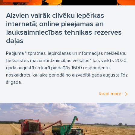
Aizvien vairāk cilvēku iepērkas
internetā; online pieejamas arī
lauksaimniecības tehnikas rezerves
daļas
Pētījumā "Izpratnes, iepirkšanās un informācijas meklēšanu
tiešsaistes mazumtirdzniecības veikalos", kas veikts 2020.
gada augustā un kurā piedalījās 1600 respondentu,
noskaidrots, ka laika periodā no aizvadītā gada augusta līdz
šī gada...
Read more