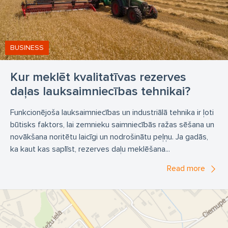
BUSINESS
Kur meklēt kvalitatīvas rezerves
daļas lauksaimniecības tehnikai?
Funkcionējoša lauksaimniecības un industriālā tehnika ir ļoti
būtisks faktors, lai zemnieku saimniecībās ražas sēšana un
novākšana noritētu laicīgi un nodrošinātu peļņu. Ja gadās,
ka kaut kas saplīst, rezerves daļu meklēšana...
Read more