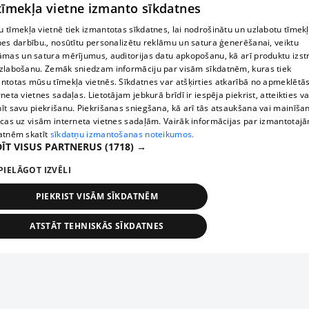
 tīmekļa vietne izmanto sīkdatnes
 tīmekļa vietnē tiek izmantotas sīkdatnes, lai nodrošinātu un uzlabotu tīmek
nes darbību., nosūtītu personalizētu reklāmu un satura ģenerēšanai, veiktu
āmas un satura mērījumus, auditorijas datu apkopošanu, kā arī produktu izst
zlabošanu. Zemāk sniedzam informāciju par visām sīkdatnēm, kuras tiek
ntotas mūsu tīmekļa vietnēs. Sīkdatnes var atšķirties atkarībā no apmeklētā
rneta vietnes sadaļas. Lietotājam jebkurā brīdī ir iespēja piekrist, atteikties va
īt savu piekrišanu. Piekrišanas sniegšana, kā arī tās atsaukšana vai mainīša
ecas uz visām interneta vietnes sadaļām. Vairāk informācijas par izmantotaj
atnēm skatīt
sīkdatņu izmantošanas noteikumos.
ĪT VISUS PARTNERUS
(1718) →
PIELĀGOT IZVĒLI
PIEKRIST VISĀM SĪKDATNĒM
ATSTĀT TEHNISKĀS SĪKDATNES
TEHNISKĀS/OBLIGĀTĀS
STATISTIKAS
MĒRĶĒŠANA
FUNKCIONĀLĀS
NEKLASIFICĒTĀS