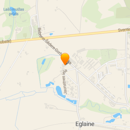
Plastika gumija
Plastika rūpnieciskā gumija
Gumijas detaļas
Gumiju detaļu izgatavošana
Gumijas detaļas Eglaine
Gumiju detaļas Augšdaugavas novads
Kvalitātes standarts ISO 9001