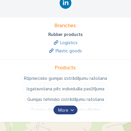
Branches:
Rubber products
Logistics
Plastic goods
Products:
Rūpniecisko gumijas izstrādājumu ražošana
Izgatavošana pēc individuāla pasūtījuma
Gumijas tehnisko izstrādājumu ražošana
Gumijas detaļas pēc klienta vēlmēm
More
Gumijas izstrādājumi pēc klienta vēlmēm
Plastika SIA