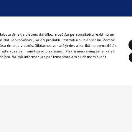
zlabotu tīmekļa vietnes darbību., nosūtītu personalizētu reklāmu un
as datu apkopošanu, kā arī produktu izstrādi un uzlabošanu. Zemāk
su tīmekļa vietnēs. Sīkdatnes var atšķirties atkarībā no apmeklētās
, atteikties vai mainīt savu piekrišanu. Piekrišanas sniegšana, kā arī
adaļām. Vairāk informācijas par izmantotajām sīkdatnēm skatīt
ĒRĶĒŠANA
FUNKCIONĀLĀS
NEKLASIFICĒTĀS
Reproduction, o
obligātās
Statistikas
Mērķēšana
Funkcionālās
Neklasificētās
parts or the i
parts of informa
eklēt un pārlūkot tīmekļa vietni un izmantot tās piedāvātās iespējas. Bez šīm sīkdatnēm 
Also automatic
ies
In the cinemas