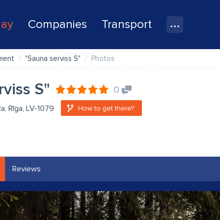
lay
Companies
Transport
ment
"Sauna serviss S"
Photos
viss S"
0
2a, Rīga, LV-1079
How to get there?
Reviews