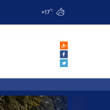
°C
+17