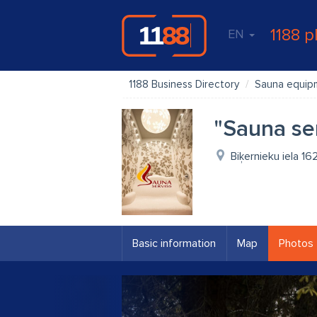
1188 p
EN
1188 Business Directory
Sauna equip
"Sauna ser
Biķernieku iela 16
Basic information
Map
Photos