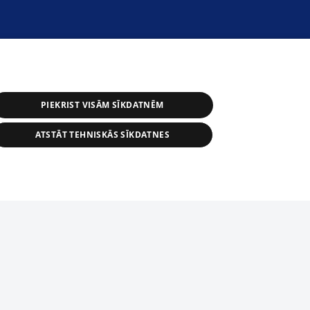
PIEKRIST VISĀM SĪKDATNĒM
ATSTĀT TEHNISKĀS SĪKDATNES
r distribution of 1188 database, its
nformation contained in the database, or
tion in any form is strictly prohibited.
tīmekļa vietne nevarēs pilnvērtīgi darboties un sniegt
 download is prohibited. Reproduction