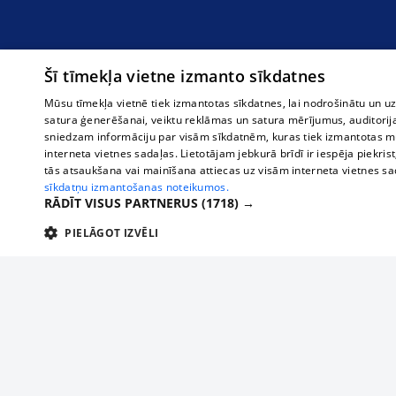
Šī tīmekļa vietne izmanto sīkdatnes
Mūsu tīmekļa vietnē tiek izmantotas sīkdatnes, lai nodrošinātu un u
satura ģenerēšanai, veiktu reklāmas un satura mērījumus, auditorij
sniedzam informāciju par visām sīkdatnēm, kuras tiek izmantotas mū
interneta vietnes sadaļas. Lietotājam jebkurā brīdī ir iespēja piekrist
tās atsaukšana vai mainīšana attiecas uz visām interneta vietnes s
sīkdatņu izmantošanas noteikumos.
RĀDĪT VISUS PARTNERUS
(1718) →
PIELĀGOT IZVĒLI
TEHNISKĀS/OBLIGĀTĀS
STATISTIKAS
M
Tehniskās/
Tehniskās/obligātās sīkdatnes nepieciešamas, lai lietotājs varētu brīvi apm
lietotājam nepieciešamo informāciju.
About us
Compan