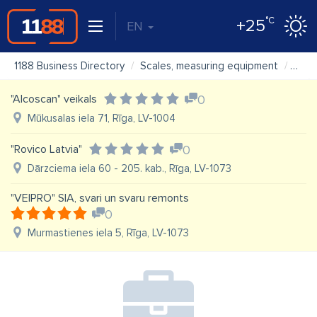
°C
+25
EN
1188 Business Directory
Scales, measuring equipment
"Eira
"Alcoscan" veikals
0
Mūkusalas iela 71, Rīga, LV-1004
"Rovico Latvia"
0
Dārzciema iela 60 - 205. kab., Rīga, LV-1073
"VEIPRO" SIA, svari un svaru remonts
0
Murmastienes iela 5, Rīga, LV-1073