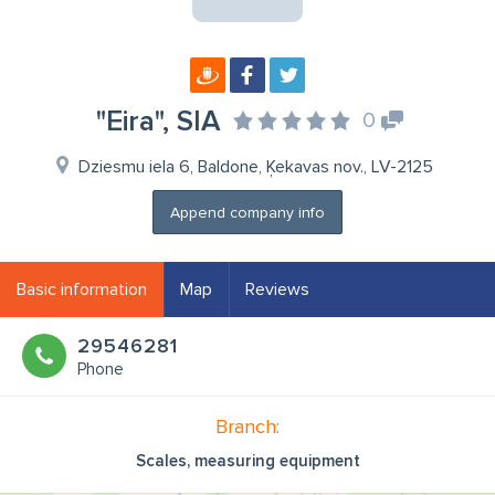
"Eira", SIA
0
Dziesmu iela 6, Baldone, Ķekavas nov., LV-2125
Append company info
Basic information
Map
Reviews
29546281
Phone
Branch:
Scales, measuring equipment