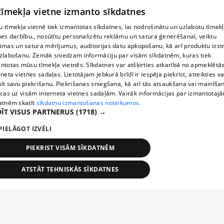
 tīmekļa vietne izmanto sīkdatnes
 tīmekļa vietnē tiek izmantotas sīkdatnes, lai nodrošinātu un uzlabotu tīmek
nes darbību., nosūtītu personalizētu reklāmu un satura ģenerēšanai, veiktu
āmas un satura mērījumus, auditorijas datu apkopošanu, kā arī produktu izst
zlabošanu. Zemāk sniedzam informāciju par visām sīkdatnēm, kuras tiek
ntotas mūsu tīmekļa vietnēs. Sīkdatnes var atšķirties atkarībā no apmeklētā
rneta vietnes sadaļas. Lietotājam jebkurā brīdī ir iespēja piekrist, atteikties va
īt savu piekrišanu. Piekrišanas sniegšana, kā arī tās atsaukšana vai mainīša
ecas uz visām interneta vietnes sadaļām. Vairāk informācijas par izmantotaj
atnēm skatīt
sīkdatņu izmantošanas noteikumos.
ĪT VISUS PARTNERUS
(1718) →
PIELĀGOT IZVĒLI
PIEKRIST VISĀM SĪKDATNĒM
ATSTĀT TEHNISKĀS SĪKDATNES
TEHNISKĀS/OBLIGĀTĀS
STATISTIKAS
MĒRĶĒŠANA
FUNKCIONĀLĀS
NEKLASIFICĒTĀS