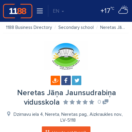
°C
+17
EN
1188 Business Directory
Secondary school
Neretas Jāņa Jaunsudrabiņa vidusskola
Neretas Jāņa Jaunsudrabiņa
vidusskola
0
Dzirnavu iela 4, Nereta, Neretas pag., Aizkraukles nov.,
LV-5118