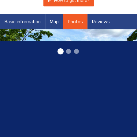
How to get there?
Basic information
Map
Photos
Reviews
Vidusskola Neretā