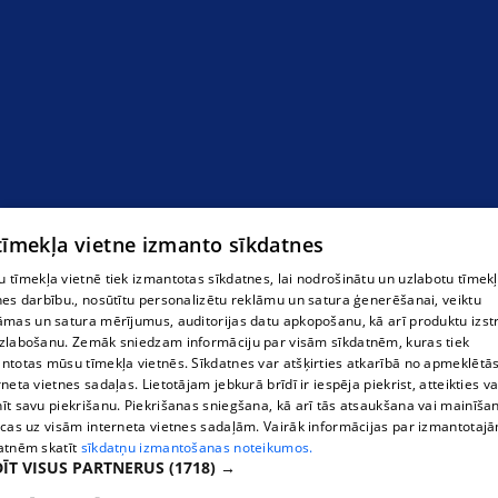
 tīmekļa vietne izmanto sīkdatnes
 tīmekļa vietnē tiek izmantotas sīkdatnes, lai nodrošinātu un uzlabotu tīmek
nes darbību., nosūtītu personalizētu reklāmu un satura ģenerēšanai, veiktu
āmas un satura mērījumus, auditorijas datu apkopošanu, kā arī produktu izst
zlabošanu. Zemāk sniedzam informāciju par visām sīkdatnēm, kuras tiek
ntotas mūsu tīmekļa vietnēs. Sīkdatnes var atšķirties atkarībā no apmeklētā
rneta vietnes sadaļas. Lietotājam jebkurā brīdī ir iespēja piekrist, atteikties va
īt savu piekrišanu. Piekrišanas sniegšana, kā arī tās atsaukšana vai mainīša
ecas uz visām interneta vietnes sadaļām. Vairāk informācijas par izmantotaj
atnēm skatīt
sīkdatņu izmantošanas noteikumos.
ĪT VISUS PARTNERUS
(1718) →