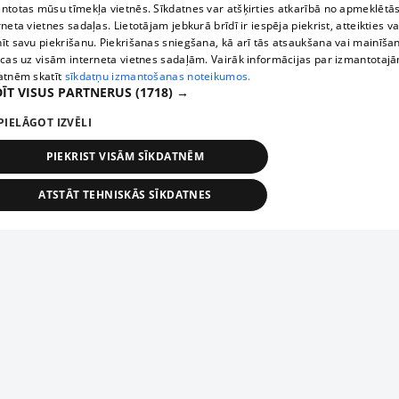
ntotas mūsu tīmekļa vietnēs. Sīkdatnes var atšķirties atkarībā no apmeklētā
rneta vietnes sadaļas. Lietotājam jebkurā brīdī ir iespēja piekrist, atteikties va
īt savu piekrišanu. Piekrišanas sniegšana, kā arī tās atsaukšana vai mainīša
ecas uz visām interneta vietnes sadaļām. Vairāk informācijas par izmantotaj
atnēm skatīt
sīkdatņu izmantošanas noteikumos.
ĪT VISUS PARTNERUS
(1718) →
PIELĀGOT IZVĒLI
PIEKRIST VISĀM SĪKDATNĒM
ATSTĀT TEHNISKĀS SĪKDATNES
TEHNISKĀS/OBLIGĀTĀS
STATISTIKAS
MĒRĶĒŠANA
FUNKCIONĀLĀS
NEKLASIFICĒTĀS
ehniskās/obligātās
Statistikas
Mērķēšana
Funkcionālās
Neklasificēt
niskās/obligātās sīkdatnes nepieciešamas, lai lietotājs varētu brīvi apmeklēt un pārlūk
Add your company
ekļa vietni un izmantot tās piedāvātās iespējas. Bez šīm sīkdatnēm tīmekļa vietne neva