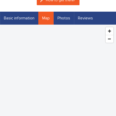
How to get there?
Basic information
Map
Photos
Reviews