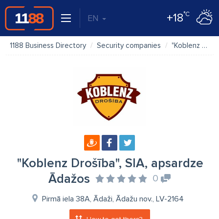
°C
+18
EN
1188 Business Directory
Security companies
"Koblenz Drošība", SIA, apsardze Ādažos
"Koblenz Drošība", SIA, apsardze
Ādažos
0
Pirmā iela 38A, Ādaži, Ādažu nov., LV-2164