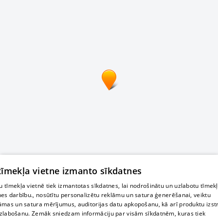
 tīmekļa vietne izmanto sīkdatnes
 tīmekļa vietnē tiek izmantotas sīkdatnes, lai nodrošinātu un uzlabotu tīmek
nes darbību., nosūtītu personalizētu reklāmu un satura ģenerēšanai, veiktu
āmas un satura mērījumus, auditorijas datu apkopošanu, kā arī produktu izst
zlabošanu. Zemāk sniedzam informāciju par visām sīkdatnēm, kuras tiek