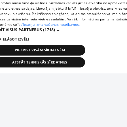
ntotas mūsu tīmekļa vietnēs. Sīkdatnes var atšķirties atkarībā no apmeklētā
rneta vietnes sadaļas. Lietotājam jebkurā brīdī ir iespēja piekrist, atteikties va
īt savu piekrišanu. Piekrišanas sniegšana, kā arī tās atsaukšana vai mainīša
ecas uz visām interneta vietnes sadaļām. Vairāk informācijas par izmantotaj
atnēm skatīt
sīkdatņu izmantošanas noteikumos.
ĪT VISUS PARTNERUS
(1718) →
PIELĀGOT IZVĒLI
PIEKRIST VISĀM SĪKDATNĒM
ATSTĀT TEHNISKĀS SĪKDATNES
TEHNISKĀS/OBLIGĀTĀS
STATISTIKAS
MĒRĶĒŠANA
FUNKCIONĀLĀS
NEKLASIFICĒTĀS
ehniskās/obligātās
Statistikas
Mērķēšana
Funkcionālās
Neklasificēt
niskās/obligātās sīkdatnes nepieciešamas, lai lietotājs varētu brīvi apmeklēt un pārlūk
Add your company
ekļa vietni un izmantot tās piedāvātās iespējas. Bez šīm sīkdatnēm tīmekļa vietne neva