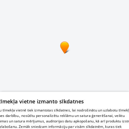
 tīmekļa vietne izmanto sīkdatnes
 tīmekļa vietnē tiek izmantotas sīkdatnes, lai nodrošinātu un uzlabotu tīmek
nes darbību., nosūtītu personalizētu reklāmu un satura ģenerēšanai, veiktu
āmas un satura mērījumus, auditorijas datu apkopošanu, kā arī produktu izst
zlabošanu. Zemāk sniedzam informāciju par visām sīkdatnēm, kuras tiek