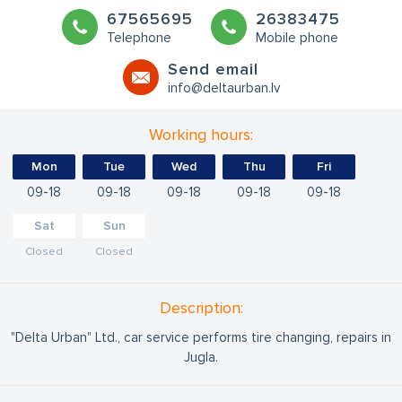
67565695
26383475
Telephone
Mobile phone
Send email
info@deltaurban.lv
Working hours:
Mon
Tue
Wed
Thu
Fri
09
18
09
18
09
18
09
18
09
18
Sat
Sun
Closed
Closed
Description:
"Delta Urban" Ltd., car service performs tire changing, repairs in
Jugla.