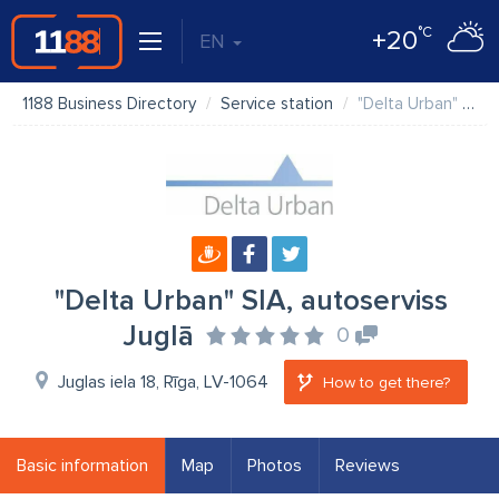
°C
+20
EN
1188 Business Directory
Service station
"Delta Urban" SIA, autoserviss Juglā
"Delta Urban" SIA, autoserviss
Juglā
0
Juglas iela 18, Rīga, LV-1064
How to get there?
Basic information
Map
Photos
Reviews