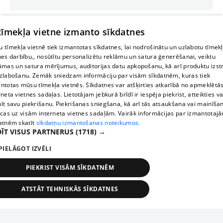
 tīmekļa vietne izmanto sīkdatnes
 tīmekļa vietnē tiek izmantotas sīkdatnes, lai nodrošinātu un uzlabotu tīmek
nes darbību., nosūtītu personalizētu reklāmu un satura ģenerēšanai, veiktu
āmas un satura mērījumus, auditorijas datu apkopošanu, kā arī produktu izst
zlabošanu. Zemāk sniedzam informāciju par visām sīkdatnēm, kuras tiek
ntotas mūsu tīmekļa vietnēs. Sīkdatnes var atšķirties atkarībā no apmeklētā
rneta vietnes sadaļas. Lietotājam jebkurā brīdī ir iespēja piekrist, atteikties va
īt savu piekrišanu. Piekrišanas sniegšana, kā arī tās atsaukšana vai mainīša
ecas uz visām interneta vietnes sadaļām. Vairāk informācijas par izmantotaj
atnēm skatīt
sīkdatņu izmantošanas noteikumos.
ĪT VISUS PARTNERUS
(1718) →
PIELĀGOT IZVĒLI
PIEKRIST VISĀM SĪKDATNĒM
ATSTĀT TEHNISKĀS SĪKDATNES
TEHNISKĀS/OBLIGĀTĀS
STATISTIKAS
MĒRĶĒŠANA