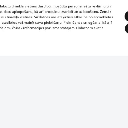
zlabotu tīmekļa vietnes darbību., nosūtītu personalizētu reklāmu un
as datu apkopošanu, kā arī produktu izstrādi un uzlabošanu. Zemāk
su tīmekļa vietnēs. Sīkdatnes var atšķirties atkarībā no apmeklētās
, atteikties vai mainīt savu piekrišanu. Piekrišanas sniegšana, kā arī
adaļām. Vairāk informācijas par izmantotajām sīkdatnēm skatīt
ĒRĶĒŠANA
FUNKCIONĀLĀS
NEKLASIFICĒTĀS
Reproduction, o
obligātās
Statistikas
Mērķēšana
Funkcionālās
Neklasificētās
parts or the i
parts of informa
eklēt un pārlūkot tīmekļa vietni un izmantot tās piedāvātās iespējas. Bez šīm sīkdatnēm 
Also automatic
ies
In the cinemas
of any materia
rains,
TV program
strictly forbid
ksts
tional schedules
website.
Contract rules
ēja norādītais identifikators
ets
360 Ziņas kontakti
īkfails tiek izmantots, lai saglabātu lietotāja piekrišanas statusu sīkdatnēm pašreizējā 
ckets