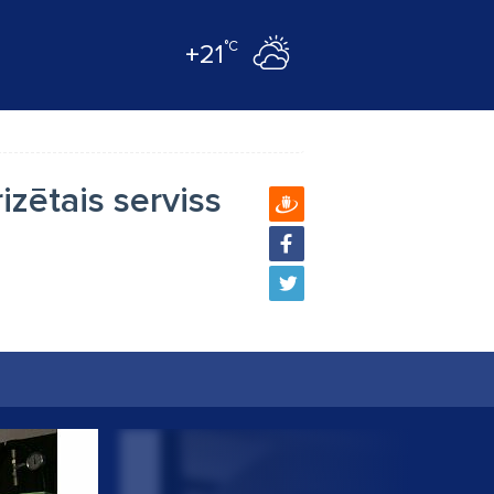
°C
+21
izētais serviss