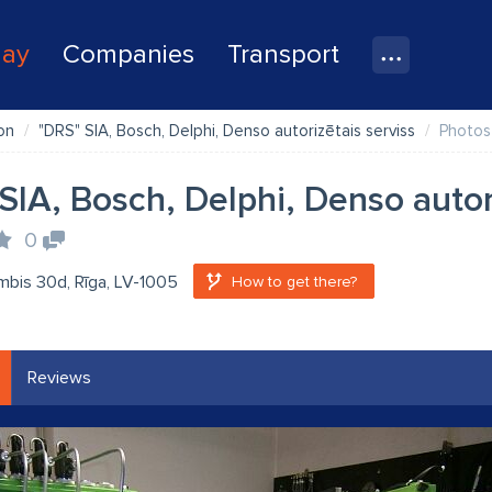
lay
Companies
Transport
on
"DRS" SIA, Bosch, Delphi, Denso autorizētais serviss
Photos
SIA, Bosch, Delphi, Denso autor
0
mbis 30d, Rīga, LV-1005
How to get there?
Reviews