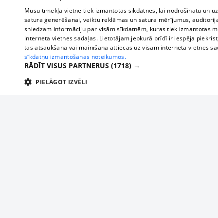
Mūsu tīmekļa vietnē tiek izmantotas sīkdatnes, lai nodrošinātu un u
satura ģenerēšanai, veiktu reklāmas un satura mērījumus, auditorij
sniedzam informāciju par visām sīkdatnēm, kuras tiek izmantotas mū
interneta vietnes sadaļas. Lietotājam jebkurā brīdī ir iespēja piekrist
tās atsaukšana vai mainīšana attiecas uz visām interneta vietnes s
sīkdatņu izmantošanas noteikumos.
RĀDĪT VISUS PARTNERUS
(1718) →
PIELĀGOT IZVĒLI
TEHNISKĀS/OBLIGĀTĀS
STATISTIKAS
M
Tehniskās/
Tehniskās/obligātās sīkdatnes nepieciešamas, lai lietotājs varētu brīvi apm
lietotājam nepieciešamo informāciju.
About us
Compan
Nodrošinātājs
/
Darbības
Advertisement
Buses, t
Nosaukums
Apra
Domēns
ilgums
interna
For business
delfi-adid
delfi.lv
1 gads
Izdev
Bus tick
Tariffs
gdpr
measureadv.com
59
Šis s
Train ti