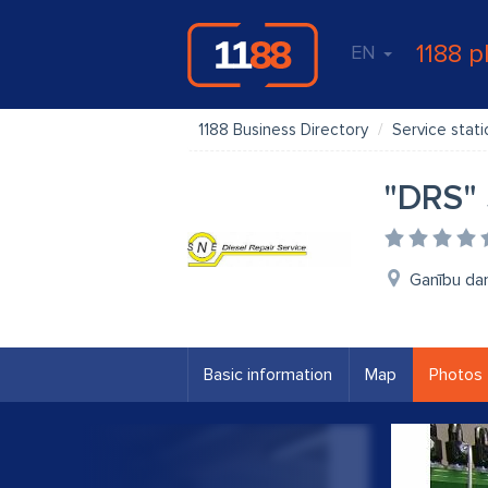
1188 p
EN
1188 Business Directory
Service stati
"DRS" 
Ganību da
Basic information
Map
Photos