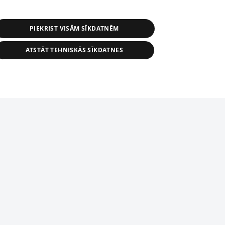
PIEKRIST VISĀM SĪKDATNĒM
ATSTĀT TEHNISKĀS SĪKDATNES
r distribution of 1188 database, its
nformation contained in the database, or
tion in any form is strictly prohibited.
tīmekļa vietne nevarēs pilnvērtīgi darboties un sniegt
 download is prohibited. Reproduction
l published on the website 1188 is
den without the editorial license of 1188
domēnā.