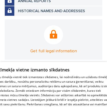
ANNUAL REPORTS
HISTORICAL NAMES AND ADDRESSES
Get full legal information
 tīmekļa vietne izmanto sīkdatnes
 tīmekļa vietnē tiek izmantotas sīkdatnes, lai nodrošinātu un uzlabotu tīmek
nes darbību., nosūtītu personalizētu reklāmu un satura ģenerēšanai, veiktu
āmas un satura mērījumus, auditorijas datu apkopošanu, kā arī produktu izst
zlabošanu. Zemāk sniedzam informāciju par visām sīkdatnēm, kuras tiek
ntotas mūsu tīmekļa vietnēs. Sīkdatnes var atšķirties atkarībā no apmeklētā
rneta vietnes sadaļas. Lietotājam jebkurā brīdī ir iespēja piekrist, atteikties va
īt savu piekrišanu. Piekrišanas sniegšana, kā arī tās atsaukšana vai mainīša