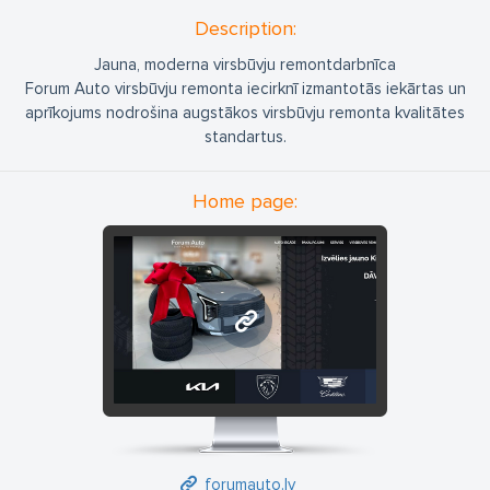
Description:
Jauna, moderna virsbūvju remontdarbnīca
Forum Auto virsbūvju remonta iecirknī izmantotās iekārtas un
aprīkojums nodrošina augstākos virsbūvju remonta kvalitātes
standartus.
Home page:
forumauto.lv
forumauto.lv