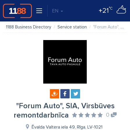
°C
+21
EN
1188 Business Directory
Service station
"Forum Auto", SIA, Virsbūves remontdarbnīca
"Forum Auto", SIA, Virsbūves
remontdarbnīca
0
Ēvalda Valtera iela 49, Rīga, LV-1021