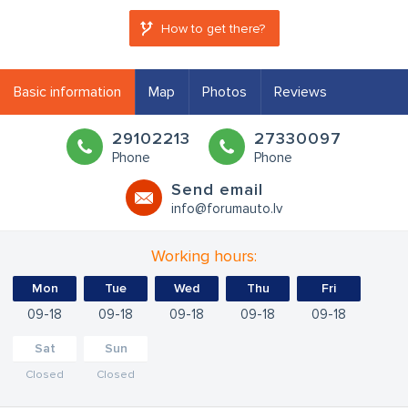
How to get there?
Basic information
Map
Photos
Reviews
29102213
27330097
Phone
Phone
Send email
info@forumauto.lv
Working hours:
Mon
Tue
Wed
Thu
Fri
09
18
09
18
09
18
09
18
09
18
Sat
Sun
Closed
Closed