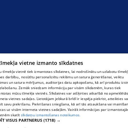
 tīmekļa vietne izmanto sīkdatnes
 tīmekļa vietnē tiek izmantotas sīkdatnes, lai nodrošinātu un uzlabotu tīmek
nes darbību., nosūtītu personalizētu reklāmu un satura ģenerēšanai, veiktu
āmas un satura mērījumus, auditorijas datu apkopošanu, kā arī produktu izst
zlabošanu. Zemāk sniedzam informāciju par visām sīkdatnēm, kuras tiek
ntotas mūsu tīmekļa vietnēs. Sīkdatnes var atšķirties atkarībā no apmeklētā
rneta vietnes sadaļas. Lietotājam jebkurā brīdī ir iespēja piekrist, atteikties va
īt savu piekrišanu. Piekrišanas sniegšana, kā arī tās atsaukšana vai mainīša
ecas uz visām interneta vietnes sadaļām. Vairāk informācijas par izmantotaj
atnēm skatīt
sīkdatņu izmantošanas noteikumos.
ĪT VISUS PARTNERUS
(1718) →