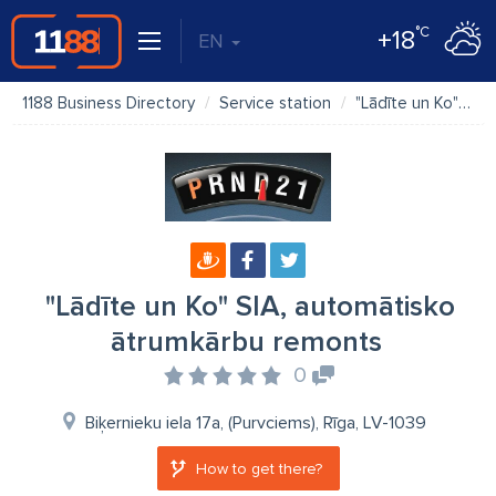
°C
+18
EN
1188 Business Directory
Service station
"Lādīte un Ko" SIA, automātisko ātrumkārbu remonts
"Lādīte un Ko" SIA, automātisko
ātrumkārbu remonts
0
Biķernieku iela 17a, (Purvciems), Rīga, LV-1039
How to get there?