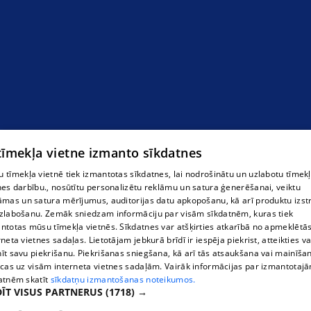
Autoserviss Ogrē
 tīmekļa vietne izmanto sīkdatnes
 tīmekļa vietnē tiek izmantotas sīkdatnes, lai nodrošinātu un uzlabotu tīmek
nes darbību., nosūtītu personalizētu reklāmu un satura ģenerēšanai, veiktu
āmas un satura mērījumus, auditorijas datu apkopošanu, kā arī produktu izst
zlabošanu. Zemāk sniedzam informāciju par visām sīkdatnēm, kuras tiek
ntotas mūsu tīmekļa vietnēs. Sīkdatnes var atšķirties atkarībā no apmeklētā
rneta vietnes sadaļas. Lietotājam jebkurā brīdī ir iespēja piekrist, atteikties va
īt savu piekrišanu. Piekrišanas sniegšana, kā arī tās atsaukšana vai mainīša
ecas uz visām interneta vietnes sadaļām. Vairāk informācijas par izmantotaj
atnēm skatīt
sīkdatņu izmantošanas noteikumos.
ĪT VISUS PARTNERUS
(1718) →