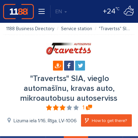
°C
+24
EN
1188 Business Directory
Service station
"Travertss" SIA, vieglo automašīnu, kravas auto, mikroautobusu autoserviss
"Travertss" SIA, vieglo
automašīnu, kravas auto,
mikroautobusu autoserviss
1
Lizuma iela 1/16, Rīga, LV-1006
How to get there?