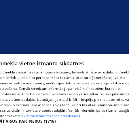
 tīmekļa vietne izmanto sīkdatnes
 tīmekļa vietnē tiek izmantotas sīkdatnes, lai nodrošinātu un uzlabotu tīmek
nes darbību., nosūtītu personalizētu reklāmu un satura ģenerēšanai, veiktu
āmas un satura mērījumus, auditorijas datu apkopošanu, kā arī produktu izst
zlabošanu. Zemāk sniedzam informāciju par visām sīkdatnēm, kuras tiek
ntotas mūsu tīmekļa vietnēs. Sīkdatnes var atšķirties atkarībā no apmeklētā
rneta vietnes sadaļas. Lietotājam jebkurā brīdī ir iespēja piekrist, atteikties va
īt savu piekrišanu. Piekrišanas sniegšana, kā arī tās atsaukšana vai mainīša
ecas uz visām interneta vietnes sadaļām. Vairāk informācijas par izmantotaj
atnēm skatīt
sīkdatņu izmantošanas noteikumos.
ĪT VISUS PARTNERUS
(1718) →