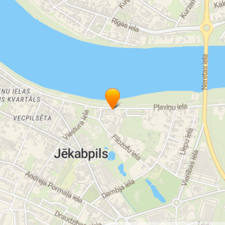
komerctransporta līdz 5t remonts Jēkabpilī
"Ventīls" SIA
autoserviss "Reiss"
Ventīlis Jēkabpils
Reiss Jēkabpils
autoserviss Jēkabpils
Lukturu regulēšana Jēkabpilī
sprauslu diagnostika Jēkabpilī
remonts Jēkabpilī
auto remonts un apkope Jēkabpilī
auto sagatavošana tehniskai apskatei Jēkabpilī
auto rezerves daļas Jēkabpilī
autoserviss Jēkabpilī
auto apkope Jēkabpilī
bremžu stends
kondicionieru uzpilde
auto remonts
auto sagatavošna TA
eļļas maiņa
riepu montāža
riepu balansēšana
rezerves daļas
dzinēju remonts