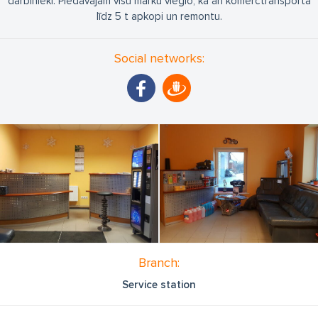
darbinieki. Piedāvājam visu marku vieglo, kā arī komerctransporta
līdz 5 t apkopi un remontu.
Social networks:
Branch:
Service station