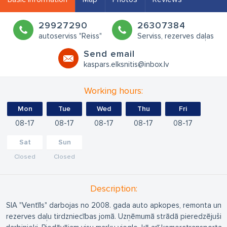
29927290
26307384
autoserviss "Reiss"
Serviss, rezerves daļas
Send email
kaspars.elksnitis@inbox.lv
Working hours:
Mon
Tue
Wed
Thu
Fri
08
17
08
17
08
17
08
17
08
17
Sat
Sun
Closed
Closed
Description:
SIA "Ventīls" darbojas no 2008. gada auto apkopes, remonta un
rezerves daļu tirdzniecības jomā. Uzņēmumā strādā pieredzējuši