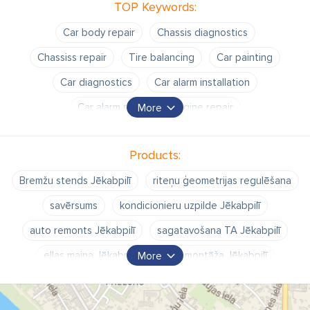
TOP Keywords:
Car body repair
Chassis diagnostics
Chassiss repair
Tire balancing
Car painting
Car diagnostics
Car alarm installation
Car alarm repair
Engine repair
More
Electric engine repair
Conditioner refill
Products:
Conditioner repair
car service
Bremžu stends Jēkabpilī
riteņu ģeometrijas regulēšana
savērsums
kondicionieru uzpilde Jēkabpilī
auto remonts Jēkabpilī
sagatavošana TA Jēkabpilī
eļļas maiņa Jēkabpilī
riepu montāža Jēkabpilī
More
riepu balansēšana Jēkabpilī
rezerves daļas Jēkabpilī
dzinēju remonts Jēkabpilī