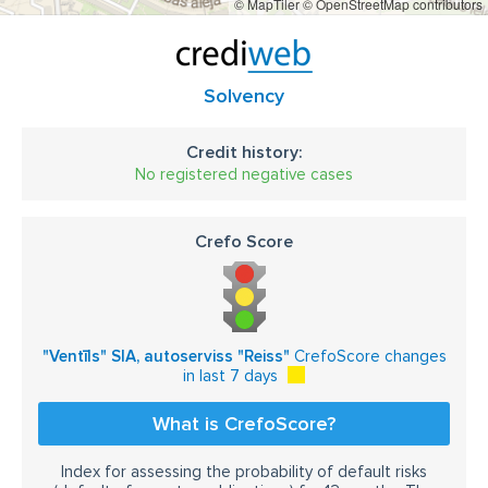
© MapTiler
© OpenStreetMap contributors
komerctransporta līdz 5t remonts
autoserviss
autoservisi Jēkabpilī
savērsums
Dīzeļdzinēju cieto daļiņu mērīšana
Kvēpu filtru maiņa
Solvency
Credit history:
No registered negative cases
Crefo Score
"Ventīls" SIA, autoserviss "Reiss"
CrefoScore changes
in last 7 days
What is CrefoScore?
Index for assessing the probability of default risks