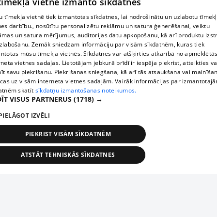
 tīmekļa vietne izmanto sīkdatnes
 tīmekļa vietnē tiek izmantotas sīkdatnes, lai nodrošinātu un uzlabotu tīmek
nes darbību., nosūtītu personalizētu reklāmu un satura ģenerēšanai, veiktu
āmas un satura mērījumus, auditorijas datu apkopošanu, kā arī produktu izst
zlabošanu. Zemāk sniedzam informāciju par visām sīkdatnēm, kuras tiek
ntotas mūsu tīmekļa vietnēs. Sīkdatnes var atšķirties atkarībā no apmeklētā
rneta vietnes sadaļas. Lietotājam jebkurā brīdī ir iespēja piekrist, atteikties va
īt savu piekrišanu. Piekrišanas sniegšana, kā arī tās atsaukšana vai mainīša
ecas uz visām interneta vietnes sadaļām. Vairāk informācijas par izmantotaj
atnēm skatīt
sīkdatņu izmantošanas noteikumos.
ĪT VISUS PARTNERUS
(1718) →
PIELĀGOT IZVĒLI
PIEKRIST VISĀM SĪKDATNĒM
ATSTĀT TEHNISKĀS SĪKDATNES
TEHNISKĀS/OBLIGĀTĀS
STATISTIKAS
MĒRĶĒŠANA
FUNKCIONĀLĀS
NEKLASIFICĒTĀS