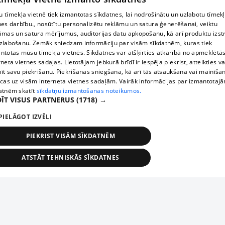
 tīmekļa vietnē tiek izmantotas sīkdatnes, lai nodrošinātu un uzlabotu tīmek
nes darbību., nosūtītu personalizētu reklāmu un satura ģenerēšanai, veiktu
āmas un satura mērījumus, auditorijas datu apkopošanu, kā arī produktu izst
zlabošanu. Zemāk sniedzam informāciju par visām sīkdatnēm, kuras tiek
ntotas mūsu tīmekļa vietnēs. Sīkdatnes var atšķirties atkarībā no apmeklētā
rneta vietnes sadaļas. Lietotājam jebkurā brīdī ir iespēja piekrist, atteikties va
īt savu piekrišanu. Piekrišanas sniegšana, kā arī tās atsaukšana vai mainīša
ecas uz visām interneta vietnes sadaļām. Vairāk informācijas par izmantotaj
atnēm skatīt
sīkdatņu izmantošanas noteikumos.
ĪT VISUS PARTNERUS
(1718) →
PIELĀGOT IZVĒLI
PIEKRIST VISĀM SĪKDATNĒM
ATSTĀT TEHNISKĀS SĪKDATNES
TEHNISKĀS/OBLIGĀTĀS
STATISTIKAS
MĒRĶĒŠANA
FUNKCIONĀLĀS
NEKLASIFICĒTĀS