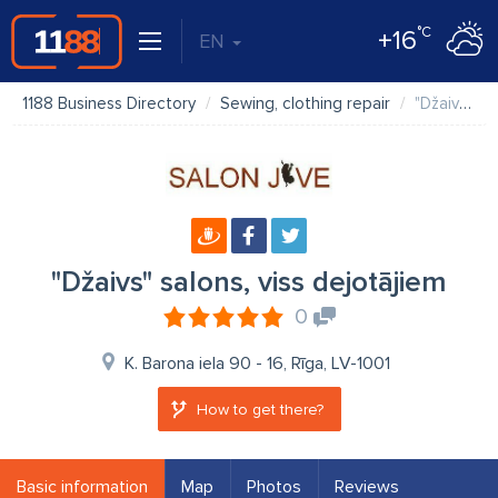
°C
+16
EN
1188 Business Directory
Sewing, clothing repair
"Džaivs" salons, viss dejotājiem
"Džaivs" salons, viss dejotājiem
0
K. Barona iela 90 - 16, Rīga, LV-1001
How to get there?
Basic information
Map
Photos
Reviews