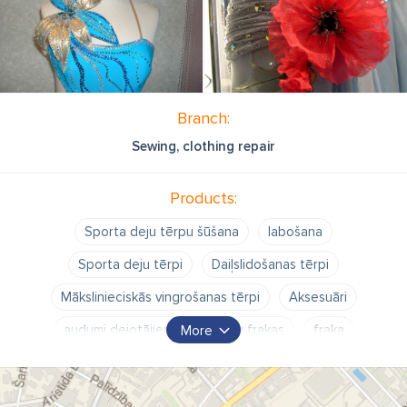
Branch:
Sewing, clothing repair
Products:
Sporta deju tērpu šūšana
labošana
Sporta deju tērpi
Daiļslidošanas tērpi
Mākslinieciskās vingrošanas tērpi
Aksesuāri
audumi dejotājiem
Vīriešu frakas
fraka
More
smokingi
smokings
Dejotāju tērpu izgatavošana
Ateljē
apģērbu šūšana dejotājiem