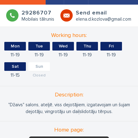
29286707
Send email
Mobilais tālrunis
elena.d.kozlova@gmail.com
Working hours:
Mon
Tue
Wed
Thu
Fri
11
19
11
19
11
19
11
19
11
19
Sat
Sun
11
15
Closed
Description:
"Džaivs" salons, ateljē, viss dejotājiem, izgatavojam un šujam
dejotāju, vingrotāju un daiļslidotāju tērpus.
Home page: