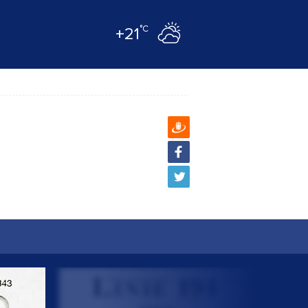
°C
+21