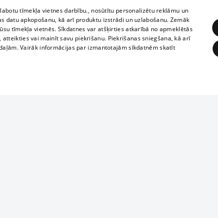
zlabotu tīmekļa vietnes darbību., nosūtītu personalizētu reklāmu un
as datu apkopošanu, kā arī produktu izstrādi un uzlabošanu. Zemāk
su tīmekļa vietnēs. Sīkdatnes var atšķirties atkarībā no apmeklētās
, atteikties vai mainīt savu piekrišanu. Piekrišanas sniegšana, kā arī
adaļām. Vairāk informācijas par izmantotajām sīkdatnēm skatīt
ĒRĶĒŠANA
FUNKCIONĀLĀS
NEKLASIFICĒTĀS
Reproduction, o
obligātās
Statistikas
Mērķēšana
Funkcionālās
Neklasificētās
parts or the i
parts of informa
eklēt un pārlūkot tīmekļa vietni un izmantot tās piedāvātās iespējas. Bez šīm sīkdatnēm 
Also automatic
ies
In the cinemas
of any materia
rains,
TV program
strictly forbid
ksts
tional schedules
website.
Contract rules
ēja norādītais identifikators
ets
360 Ziņas kontakti
īkfails tiek izmantots, lai saglabātu lietotāja piekrišanas statusu sīkdatnēm pašreizējā 
ckets