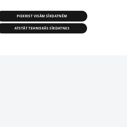
PIEKRIST VISĀM SĪKDATNĒM
ATSTĀT TEHNISKĀS SĪKDATNES
r distribution of 1188 database, its
nformation contained in the database, or
tion in any form is strictly prohibited.
tīmekļa vietne nevarēs pilnvērtīgi darboties un sniegt
 download is prohibited. Reproduction
l published on the website 1188 is
den without the editorial license of 1188
domēnā.