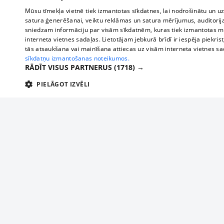
Mūsu tīmekļa vietnē tiek izmantotas sīkdatnes, lai nodrošinātu un u
satura ģenerēšanai, veiktu reklāmas un satura mērījumus, auditorij
sniedzam informāciju par visām sīkdatnēm, kuras tiek izmantotas mū
interneta vietnes sadaļas. Lietotājam jebkurā brīdī ir iespēja piekrist
tās atsaukšana vai mainīšana attiecas uz visām interneta vietnes s
sīkdatņu izmantošanas noteikumos.
RĀDĪT VISUS PARTNERUS
(1718) →
PIELĀGOT IZVĒLI
TEHNISKĀS/OBLIGĀTĀS
STATISTIKAS
M
Tehniskās/
Tehniskās/obligātās sīkdatnes nepieciešamas, lai lietotājs varētu brīvi apm
lietotājam nepieciešamo informāciju.
About us
Compan
Nodrošinātājs
/
Darbības
Advertisement
Buses, t
Nosaukums
Apra
Domēns
ilgums
interna
For business
delfi-adid
delfi.lv
1 gads
Izdev
Bus tick
Tariffs
gdpr
measureadv.com
59
Šis s
Train ti