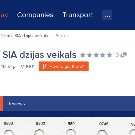
lay
Companies
Transport
"Filati" SIA dzijas veikals
Photos
" SIA dzijas veikals
0
 16, Rīga, LV-1001
How to get there?
Reviews