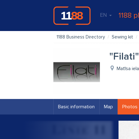
1188 p
EN
1188 Business Directory
Sewing kit
"Filati
Matīsa iela
Basic information
Map
Photos