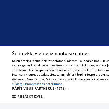
Šī tīmekļa vietne izmanto sīkdatnes
Mūsu tīmekļa vietnē tiek izmantotas sīkdatnes, lai nodrošinātu un u
satura ģenerēšanai, veiktu reklāmas un satura mērījumus, auditorij
sniedzam informāciju par visām sīkdatnēm, kuras tiek izmantotas mū
interneta vietnes sadaļas. Lietotājam jebkurā brīdī ir iespēja piekrist
tās atsaukšana vai mainīšana attiecas uz visām interneta vietnes s
sīkdatņu izmantošanas noteikumos.
RĀDĪT VISUS PARTNERUS
(1718) →
PIELĀGOT IZVĒLI
TEHNISKĀS/OBLIGĀTĀS
STATISTIKAS
M