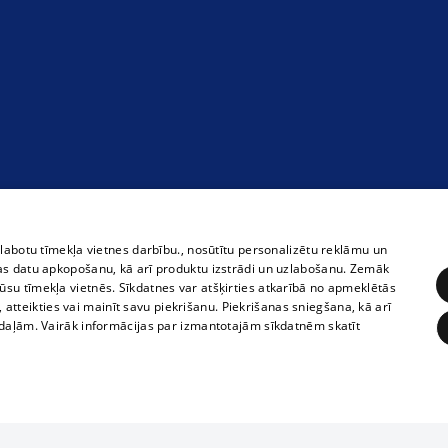
zlabotu tīmekļa vietnes darbību., nosūtītu personalizētu reklāmu un
as datu apkopošanu, kā arī produktu izstrādi un uzlabošanu. Zemāk
su tīmekļa vietnēs. Sīkdatnes var atšķirties atkarībā no apmeklētās
, atteikties vai mainīt savu piekrišanu. Piekrišanas sniegšana, kā arī
adaļām. Vairāk informācijas par izmantotajām sīkdatnēm skatīt
ĒRĶĒŠANA
FUNKCIONĀLĀS
NEKLASIFICĒTĀS