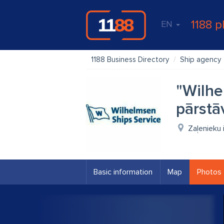
1188 p
EN
1188 Business Directory
Ship agency
"Wilhe
pārstā
Zaļenieku i
Basic information
Map
Photos