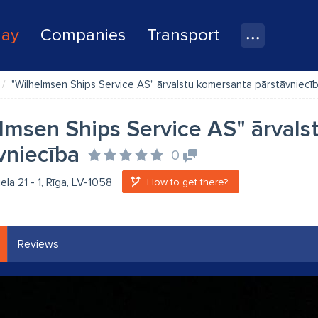
lay
Companies
Transport
"Wilhelmsen Ships Service AS" ārvalstu komersanta pārstāvniecī
lmsen Ships Service AS" ārvals
vniecība
0
ela 21 - 1, Rīga, LV-1058
How to get there?
Reviews