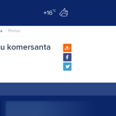
°C
+16
ba
Photos
tu komersanta