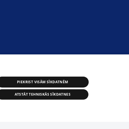
PIEKRIST VISĀM SĪKDATNĒM
ATSTĀT TEHNISKĀS SĪKDATNES