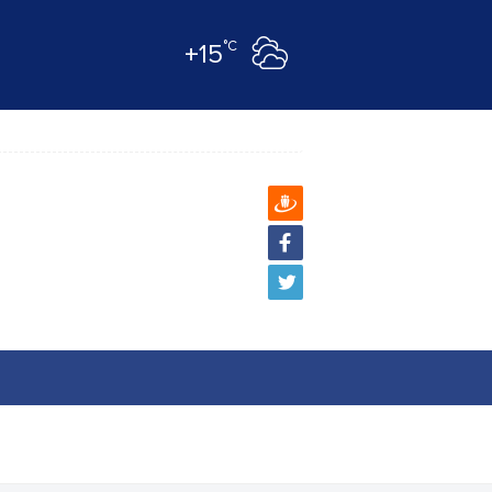
°C
+15