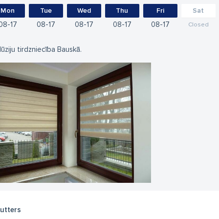
Mon
Tue
Wed
Thu
Fri
Sat
08
17
08
17
08
17
08
17
08
17
Closed
lūziju tirdzniecība Bauskā.
utters