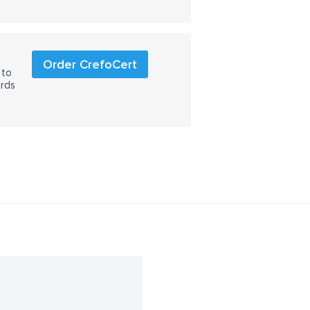
Order CrefoCert
 to
ards