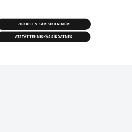
PIEKRIST VISĀM SĪKDATNĒM
ATSTĀT TEHNISKĀS SĪKDATNES
r distribution of 1188 database, its
nformation contained in the database, or
tion in any form is strictly prohibited.
tīmekļa vietne nevarēs pilnvērtīgi darboties un sniegt
 download is prohibited. Reproduction
l published on the website 1188 is
den without the editorial license of 1188