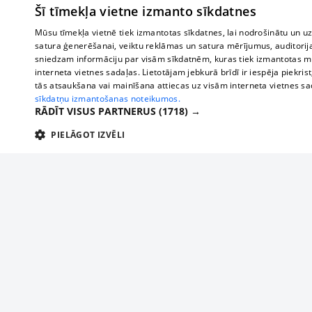
Šī tīmekļa vietne izmanto sīkdatnes
Mūsu tīmekļa vietnē tiek izmantotas sīkdatnes, lai nodrošinātu un u
satura ģenerēšanai, veiktu reklāmas un satura mērījumus, auditorij
sniedzam informāciju par visām sīkdatnēm, kuras tiek izmantotas mū
interneta vietnes sadaļas. Lietotājam jebkurā brīdī ir iespēja piekrist
tās atsaukšana vai mainīšana attiecas uz visām interneta vietnes s
sīkdatņu izmantošanas noteikumos.
RĀDĪT VISUS PARTNERUS
(1718) →
PIELĀGOT IZVĒLI
TEHNISKĀS/OBLIGĀTĀS
STATISTIKAS
M
Tehniskās/
Tehniskās/obligātās sīkdatnes nepieciešamas, lai lietotājs varētu brīvi apm
lietotājam nepieciešamo informāciju.
About us
Compan
Nodrošinātājs
/
Darbības
Advertisement
Buses, t
Nosaukums
Apra
Domēns
ilgums
interna
For business
delfi-adid
delfi.lv
1 gads
Izdev
Bus tick