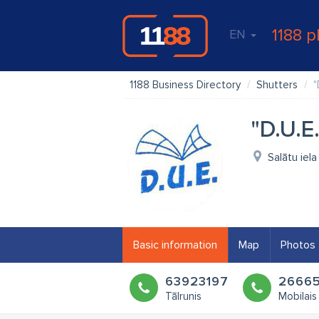
1188 p
EN
1188 Business Directory
Shutters
"
"D.U.E.
Salātu iel
Basic information
Map
Photos
63923197
2666
Tālrunis
Mobilais 