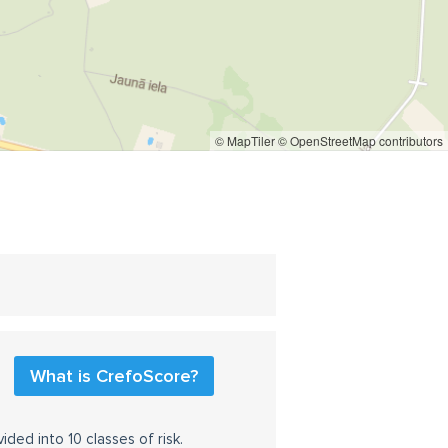
© MapTiler
© OpenStreetMap contributors
What is CrefoScore?
ided into 10 classes of risk.