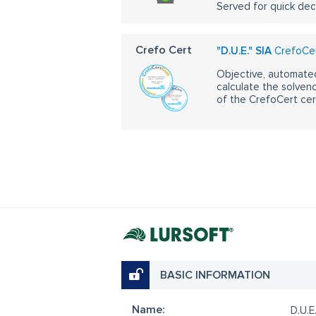
Served for quick dec
Crefo Cert
"D.U.E." SIA
CrefoCer
Objective, automated
calculate the solvenc
of the CrefoCert cert
BASIC INFORMATION
Name:
D.U.E