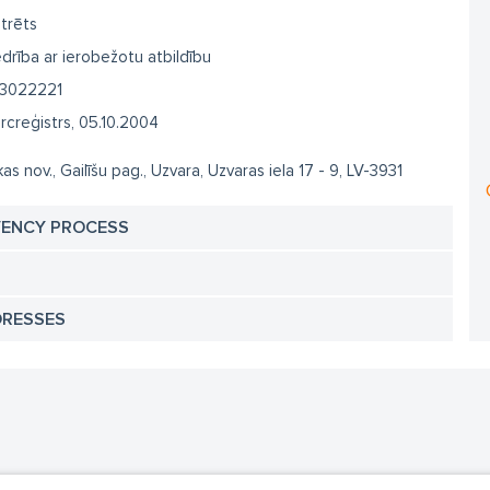
trēts
drība ar ierobežotu atbildību
3022221
creģistrs, 05.10.2004
as nov., Gailīšu pag., Uzvara, Uzvaras iela 17 - 9, LV-3931
VENCY PROCESS
DRESSES