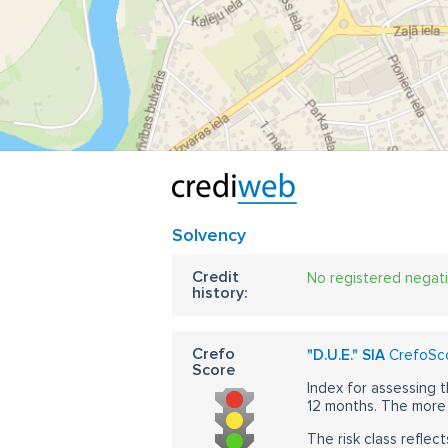
Solvency
Credit
No registered negat
history:
Crefo
"D.U.E." SIA
CrefoSco
Score
Index for assessing t
12 months. The more 
The risk class reflect