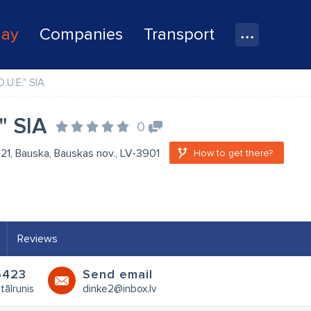
lay
Companies
Transport
D.U.E." SIA
" SIA
0
a 21, Bauska, Bauskas nov., LV-3901
How to get there?
Reviews
5423
Send email
tālrunis
dinke2@inbox.lv