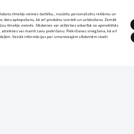
zlabotu tīmekļa vietnes darbību., nosūtītu personalizētu reklāmu un
as datu apkopošanu, kā arī produktu izstrādi un uzlabošanu. Zemāk
su tīmekļa vietnēs. Sīkdatnes var atšķirties atkarībā no apmeklētās
, atteikties vai mainīt savu piekrišanu. Piekrišanas sniegšana, kā arī
adaļām. Vairāk informācijas par izmantotajām sīkdatnēm skatīt
ĒRĶĒŠANA
FUNKCIONĀLĀS
NEKLASIFICĒTĀS
Reproduction, o
obligātās
Statistikas
Mērķēšana
Funkcionālās
Neklasificētās
parts or the i
parts of informa
eklēt un pārlūkot tīmekļa vietni un izmantot tās piedāvātās iespējas. Bez šīm sīkdatnēm 
Also automatic
ies
In the cinemas
of any materia
rains,
TV program
strictly forbid
ksts
tional schedules
website.
Contract rules
ēja norādītais identifikators
ets