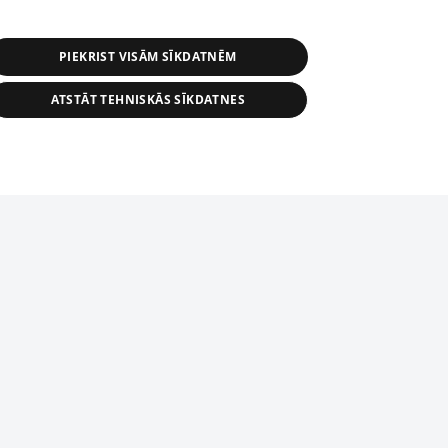
PIEKRIST VISĀM SĪKDATNĒM
ATSTĀT TEHNISKĀS SĪKDATNES
r distribution of 1188 database, its
nformation contained in the database, or
tion in any form is strictly prohibited.
tīmekļa vietne nevarēs pilnvērtīgi darboties un sniegt
 download is prohibited. Reproduction
l published on the website 1188 is
den without the editorial license of 1188
domēnā.