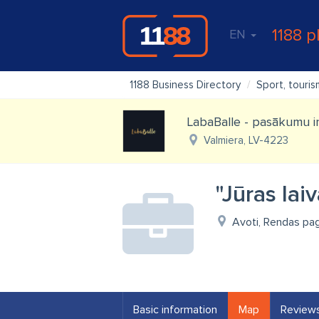
1188 p
EN
1188 Business Directory
Sport, touri
LabaBalle - pasākumu 
Valmiera, LV-4223
"Jūras lai
Avoti, Rendas pag
Basic information
Map
Review