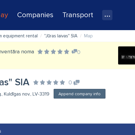
lay
Companies
Transport
sm equipment rental
"Jūras laivas" SIA
Map
inventāra noma
0
vas" SIA
0
., Kuldīgas nov., LV-3319
Append company info
s