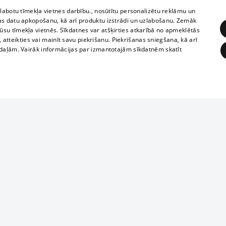
zlabotu tīmekļa vietnes darbību., nosūtītu personalizētu reklāmu un
as datu apkopošanu, kā arī produktu izstrādi un uzlabošanu. Zemāk
su tīmekļa vietnēs. Sīkdatnes var atšķirties atkarībā no apmeklētās
, atteikties vai mainīt savu piekrišanu. Piekrišanas sniegšana, kā arī
adaļām. Vairāk informācijas par izmantotajām sīkdatnēm skatīt
ĒRĶĒŠANA
FUNKCIONĀLĀS
NEKLASIFICĒTĀS
Reproduction, o
obligātās
Statistikas
Mērķēšana
Funkcionālās
Neklasificētās
parts or the i
parts of informa
eklēt un pārlūkot tīmekļa vietni un izmantot tās piedāvātās iespējas. Bez šīm sīkdatnēm 
Also automatic
ies
In the cinemas
of any materia
rains,
TV program
strictly forbid
ksts
tional schedules
website.
Contract rules
ēja norādītais identifikators
ets
360 Ziņas kontakti
īkfails tiek izmantots, lai saglabātu lietotāja piekrišanas statusu sīkdatnēm pašreizējā 
ckets