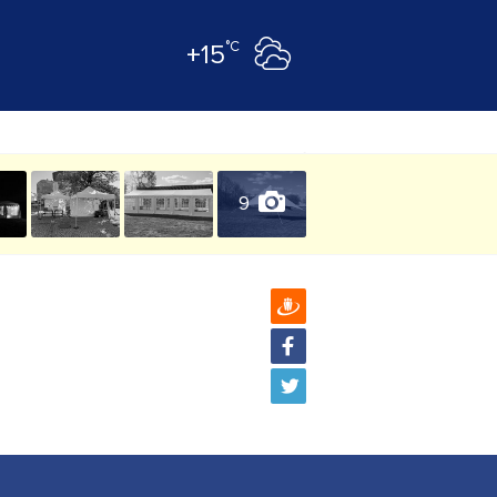
°C
+15
9