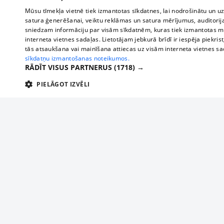
Mūsu tīmekļa vietnē tiek izmantotas sīkdatnes, lai nodrošinātu un u
satura ģenerēšanai, veiktu reklāmas un satura mērījumus, auditorij
sniedzam informāciju par visām sīkdatnēm, kuras tiek izmantotas mū
interneta vietnes sadaļas. Lietotājam jebkurā brīdī ir iespēja piekrist
tās atsaukšana vai mainīšana attiecas uz visām interneta vietnes s
sīkdatņu izmantošanas noteikumos.
RĀDĪT VISUS PARTNERUS
(1718) →
PIELĀGOT IZVĒLI
TEHNISKĀS/OBLIGĀTĀS
STATISTIKAS
M
Tehniskās/
Tehniskās/obligātās sīkdatnes nepieciešamas, lai lietotājs varētu brīvi apm
lietotājam nepieciešamo informāciju.
About us
Compan
Nodrošinātājs
/
Darbības
Advertisement
Buses, t
Nosaukums
Apra
Domēns
ilgums
interna
For business
delfi-adid
delfi.lv
1 gads
Izdev
Bus tick
Tariffs
gdpr
measureadv.com
59
Šis s
Train ti