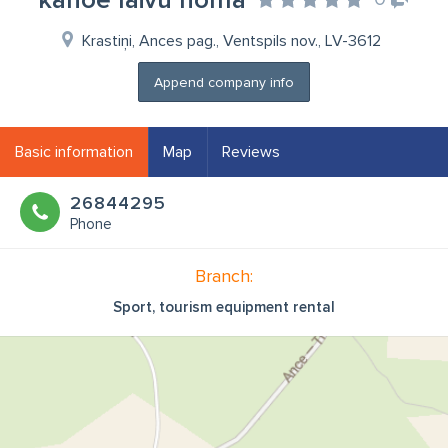
kanoe laivu noma
Krastiņi, Ances pag., Ventspils nov., LV-3612
Append company info
Basic information
Map
Reviews
26844295
Phone
Branch:
Sport, tourism equipment rental