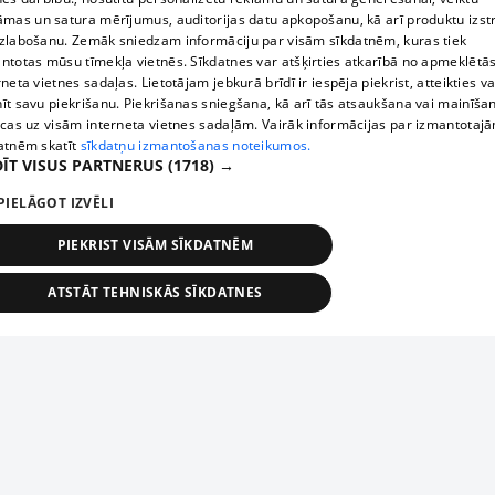
āmas un satura mērījumus, auditorijas datu apkopošanu, kā arī produktu izst
zlabošanu. Zemāk sniedzam informāciju par visām sīkdatnēm, kuras tiek
ntotas mūsu tīmekļa vietnēs. Sīkdatnes var atšķirties atkarībā no apmeklētā
rneta vietnes sadaļas. Lietotājam jebkurā brīdī ir iespēja piekrist, atteikties va
īt savu piekrišanu. Piekrišanas sniegšana, kā arī tās atsaukšana vai mainīša
ecas uz visām interneta vietnes sadaļām. Vairāk informācijas par izmantotaj
atnēm skatīt
sīkdatņu izmantošanas noteikumos.
ĪT VISUS PARTNERUS
(1718) →
PIELĀGOT IZVĒLI
PIEKRIST VISĀM SĪKDATNĒM
ATSTĀT TEHNISKĀS SĪKDATNES
TEHNISKĀS/OBLIGĀTĀS
STATISTIKAS
MĒRĶĒŠANA
FUNKCIONĀLĀS
NEKLASIFICĒTĀS
ehniskās/obligātās
Statistikas
Mērķēšana
Funkcionālās
Neklasificēt