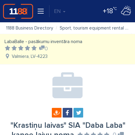
°C
+18
EN
1188 Business Directory
Sport, tourism equipment rental
"K
LabaBalle - pasākumu inventāra noma
0
Valmiera, LV-4223
"Krastiņu laivas" SIA "Daba Laba"
0