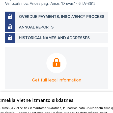
Ventspils nov., Ances pag., Ance, "Druvas" - 6, LV-3612
OVERDUE PAYMENTS, INSOLVENCY PROCESS
ANNUAL REPORTS
HISTORICAL NAMES AND ADDRESSES
Get full legal information
 tīmekļa vietne izmanto sīkdatnes
 tīmekļa vietnē tiek izmantotas sīkdatnes, lai nodrošinātu un uzlabotu tīmek
nes darbību., nosūtītu personalizētu reklāmu un satura ģenerēšanai, veiktu