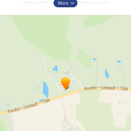
atrakcijas bērniem
piepūšamās atrakcijas
More
piepūšamās atrakcijas bērniem
lielās piepūšamās atrakcijas
bērnu ballītes
idejas bērnu ballītei
pasākumi bērniem
dzimšanas dienas ballīte
publiski pasākumi
korporatīvi pasākumi
idejas dārza ballītēm
idejas svētkiem
telšu noma
saliekamo telšu noma
pasākumu telšu noma
dj pakalpojumi
audio un skaņas aparatūras noma
pasākumu fotogrāfs
kāzu fotogrāfs
dārza spēles
dārza spēļu noma
fotosiena
fotosienas noma
bumbu baseinu noma