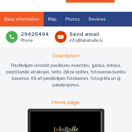
Basic information
Map
Photos
Reviews
29425494
Send email
Phone
info@lababalle.lv
Description:
Piedāvājam iznomāt pasākumu inventāru, galdus, krēslus,
piepūšamās atrakcijas, teltis, dārza spēles, fotosienas,bumbu
baseinus. Kā arī piedāvājam fotokastes, fotogrāfa un dj
pakalpojumus.
Home page: