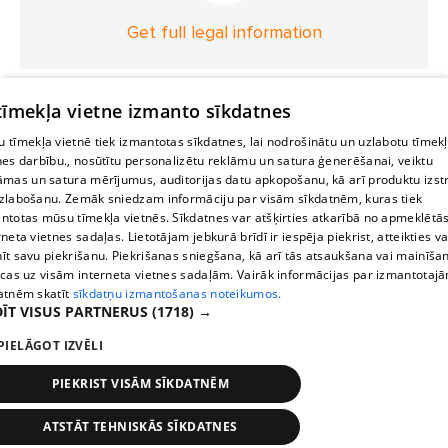
Get full legal information
 tīmekļa vietne izmanto sīkdatnes
 tīmekļa vietnē tiek izmantotas sīkdatnes, lai nodrošinātu un uzlabotu tīmek
nes darbību., nosūtītu personalizētu reklāmu un satura ģenerēšanai, veiktu
āmas un satura mērījumus, auditorijas datu apkopošanu, kā arī produktu izst
zlabošanu. Zemāk sniedzam informāciju par visām sīkdatnēm, kuras tiek
ntotas mūsu tīmekļa vietnēs. Sīkdatnes var atšķirties atkarībā no apmeklētā
rneta vietnes sadaļas. Lietotājam jebkurā brīdī ir iespēja piekrist, atteikties va
īt savu piekrišanu. Piekrišanas sniegšana, kā arī tās atsaukšana vai mainīša
ecas uz visām interneta vietnes sadaļām. Vairāk informācijas par izmantotaj
atnēm skatīt
sīkdatņu izmantošanas noteikumos.
ĪT VISUS PARTNERUS
(1718) →
PIELĀGOT IZVĒLI
PIEKRIST VISĀM SĪKDATNĒM
ATSTĀT TEHNISKĀS SĪKDATNES