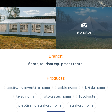
9
photos
Branch:
Sport, tourism equipment rental
Products:
pasākumu inventāra noma
galdu noma
krēslu noma
telšu noma
fotokastes noma
fotokaste
piepūšamo atrakciju noma
atrakciju noma