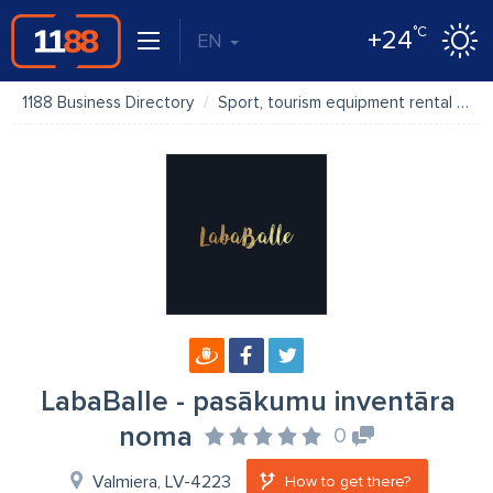
°C
+24
EN
1188 Business Directory
Sport, tourism equipment rental
La
LabaBalle - pasākumu inventāra
noma
0
Valmiera, LV-4223
How to get there?