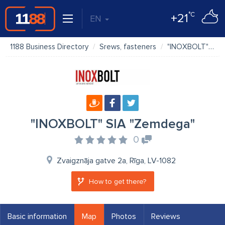
°C
+21
EN
1188 Business Directory
Srews, fasteners
"INOXBOLT" SIA "Zemdega"
"INOXBOLT" SIA "Zemdega"
0
Zvaigznāja gatve 2a, Rīga, LV-1082
How to get there?
Basic information
Map
Photos
Reviews