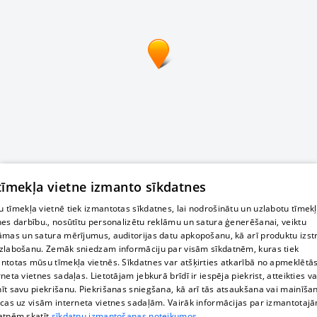
 tīmekļa vietne izmanto sīkdatnes
 tīmekļa vietnē tiek izmantotas sīkdatnes, lai nodrošinātu un uzlabotu tīmek
nes darbību., nosūtītu personalizētu reklāmu un satura ģenerēšanai, veiktu
āmas un satura mērījumus, auditorijas datu apkopošanu, kā arī produktu izst
zlabošanu. Zemāk sniedzam informāciju par visām sīkdatnēm, kuras tiek
ntotas mūsu tīmekļa vietnēs. Sīkdatnes var atšķirties atkarībā no apmeklētā
rneta vietnes sadaļas. Lietotājam jebkurā brīdī ir iespēja piekrist, atteikties va
īt savu piekrišanu. Piekrišanas sniegšana, kā arī tās atsaukšana vai mainīša
ecas uz visām interneta vietnes sadaļām. Vairāk informācijas par izmantotaj
atnēm skatīt
sīkdatņu izmantošanas noteikumos.