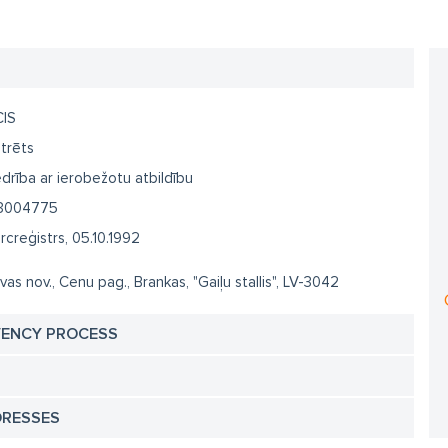
CIS
trēts
drība ar ierobežotu atbildību
3004775
creģistrs, 05.10.1992
vas nov., Cenu pag., Brankas, "Gaiļu stallis", LV-3042
VENCY PROCESS
DRESSES