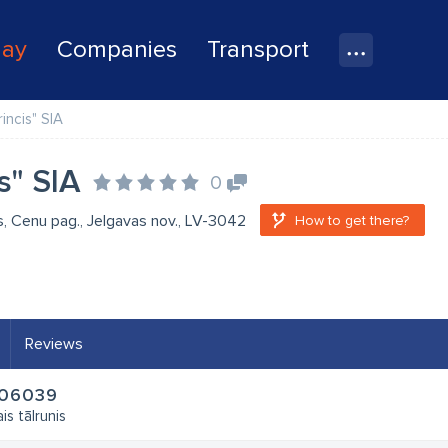
lay
Companies
Transport
rincis" SIA
s" SIA
0
lis, Cenu pag., Jelgavas nov., LV-3042
How to get there?
Reviews
06039
is tālrunis