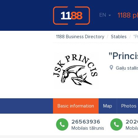
1188 p
EN
1188 Business Directory
Stables
"P
"Princi
Gaiļu stal
Basic information
Map
Photos
26563936
202
Mobilais tālrunis
Mobila