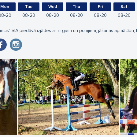
Mon
Tue
Wed
Thu
Fri
Sat
08
20
08
20
08
20
08
20
08
20
08
20
rincis" SIA piedāvā izjādes ar zirgiem un ponijiem, jāšanas apmācību, k