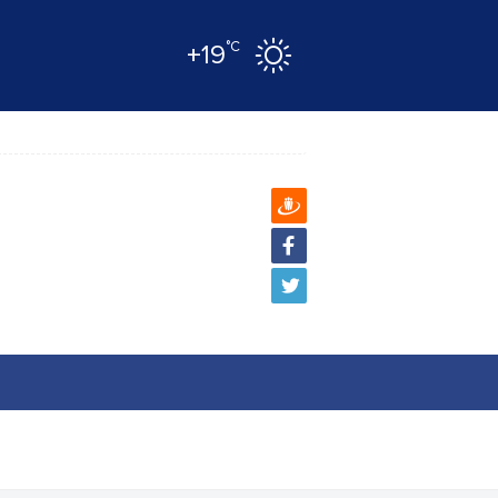
°C
+19