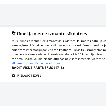
Šī tīmekļa vietne izmanto sīkdatnes
Mūsu tīmekļa vietnē tiek izmantotas sīkdatnes, lai nodrošinātu un u
satura ģenerēšanai, veiktu reklāmas un satura mērījumus, auditorij
sniedzam informāciju par visām sīkdatnēm, kuras tiek izmantotas mū
interneta vietnes sadaļas. Lietotājam jebkurā brīdī ir iespēja piekrist
tās atsaukšana vai mainīšana attiecas uz visām interneta vietnes s
sīkdatņu izmantošanas noteikumos.
RĀDĪT VISUS PARTNERUS
(1718) →
PIELĀGOT IZVĒLI
TEHNISKĀS/OBLIGĀTĀS
STATISTIKAS
M
Tehniskās/