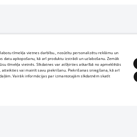
zlabotu tīmekļa vietnes darbību., nosūtītu personalizētu reklāmu un
as datu apkopošanu, kā arī produktu izstrādi un uzlabošanu. Zemāk
su tīmekļa vietnēs. Sīkdatnes var atšķirties atkarībā no apmeklētās
, atteikties vai mainīt savu piekrišanu. Piekrišanas sniegšana, kā arī
adaļām. Vairāk informācijas par izmantotajām sīkdatnēm skatīt
ĒRĶĒŠANA
FUNKCIONĀLĀS
NEKLASIFICĒTĀS
Reproduction, o
obligātās
Statistikas
Mērķēšana
Funkcionālās
Neklasificētās
parts or the i