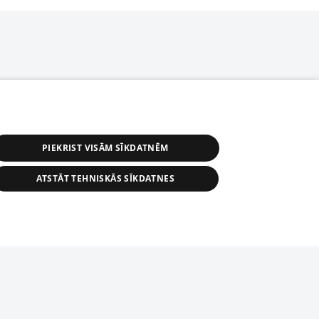
PIEKRIST VISĀM SĪKDATNĒM
ATSTĀT TEHNISKĀS SĪKDATNES
r distribution of 1188 database, its
nformation contained in the database, or