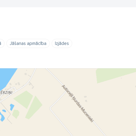
ā
Jāšanas apmācība
Izjādes