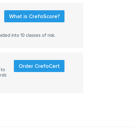
What is CrefoScore?
ided into 10 classes of risk.
Order CrefoCert
 to
ards