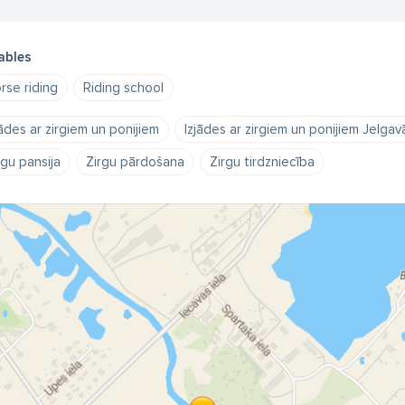
ables
rse riding
Riding school
jādes ar zirgiem un ponijiem
Izjādes ar zirgiem un ponijiem Jelgav
rgu pansija
Zirgu pārdošana
Zirgu tirdzniecība