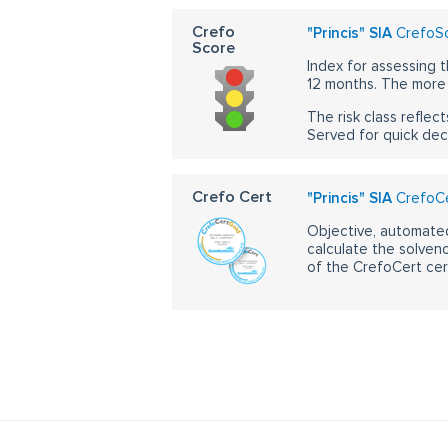
Crefo
"Princis" SIA
CrefoSc
Score
Index for assessing t
12 months. The more 
The risk class reflect
Served for quick dec
Crefo Cert
"Princis" SIA
CrefoCe
Objective, automated
calculate the solvenc
of the CrefoCert cert