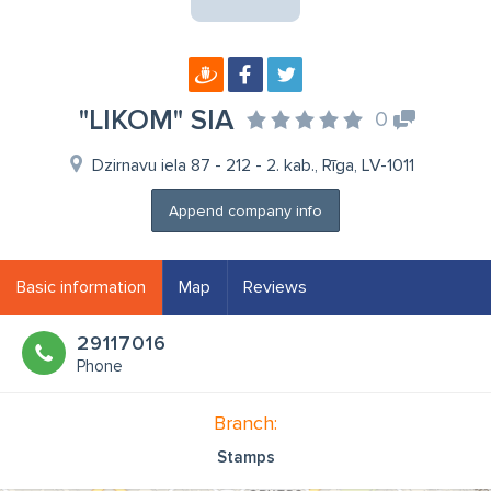
"LIKOM" SIA
0
Dzirnavu iela 87 - 212 - 2. kab., Rīga, LV-1011
Append company info
Basic information
Map
Reviews
29117016
Phone
Branch:
Stamps