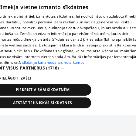
 tīmekļa vietne izmanto sīkdatnes
 tīmekļa vietnē tiek izmantotas sīkdatnes, lai nodrošinātu un uzlabotu tīmek
nes darbību., nosūtītu personalizētu reklāmu un satura ģenerēšanai, veiktu
āmas un satura mērījumus, auditorijas datu apkopošanu, kā arī produktu izst
zlabošanu. Zemāk sniedzam informāciju par visām sīkdatnēm, kuras tiek
ntotas mūsu tīmekļa vietnēs. Sīkdatnes var atšķirties atkarībā no apmeklētā
rneta vietnes sadaļas. Lietotājam jebkurā brīdī ir iespēja piekrist, atteikties va
īt savu piekrišanu. Piekrišanas sniegšana, kā arī tās atsaukšana vai mainīša
ecas uz visām interneta vietnes sadaļām. Vairāk informācijas par izmantotaj
atnēm skatīt
sīkdatņu izmantošanas noteikumos.
ĪT VISUS PARTNERUS
(1718) →
PIELĀGOT IZVĒLI
PIEKRIST VISĀM SĪKDATNĒM
ATSTĀT TEHNISKĀS SĪKDATNES
TEHNISKĀS/OBLIGĀTĀS
STATISTIKAS
MĒRĶĒŠANA
FUNKCIONĀLĀS
NEKLASIFICĒTĀS