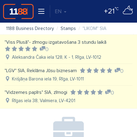
°C
+21
EN
1188 Business Directory
Stamps
"LIKOM" SIA
"Viss Plusā"- zīmogu izgatavošana 3 stundu laikā
0
Aleksandra Čaka iela 128, K - 1, Rīga, LV-1012
"LGV" SIA, Reklāma Jūsu biznesam
0
Krišjāņa Barona iela 19, Rīga, LV-1011
"Vidzemes papīrs" SIA, zīmogi
0
Rīgas iela 38, Valmiera, LV-4201