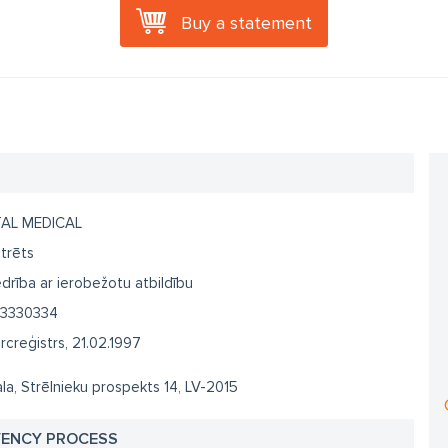
Buy a statement
AL MEDICAL
trēts
drība ar ierobežotu atbildību
3330334
creģistrs, 21.02.1997
la, Strēlnieku prospekts 14, LV-2015
VENCY PROCESS