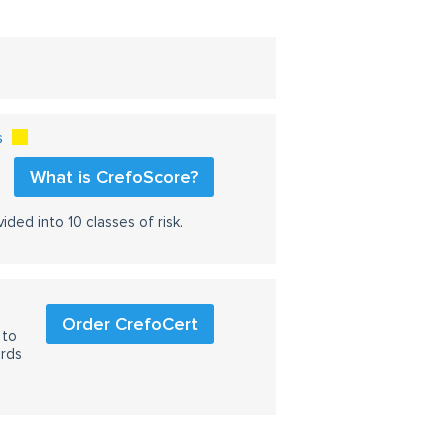
s
What is CrefoScore?
ided into 10 classes of risk.
Order CrefoCert
 to
ards