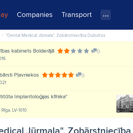
lay
Companies
Transport
"Dental Medical Jūrmala", Zobārstniecība Dubultos
cības kabinets Bolderājā
0
016
obārsti Pļavniekos
0
1021
itūta Implantoloģijas klīnika"
, Rīga, LV-1010
edical Jūrmala", Zobārstniecība