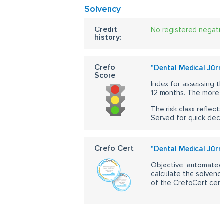
Solvency
Credit
No registered negat
history:
Crefo
"Dental Medical Jūr
Score
Index for assessing t
12 months. The more 
The risk class reflect
Served for quick dec
Crefo Cert
"Dental Medical Jūr
Objective, automated
calculate the solvenc
of the CrefoCert cert