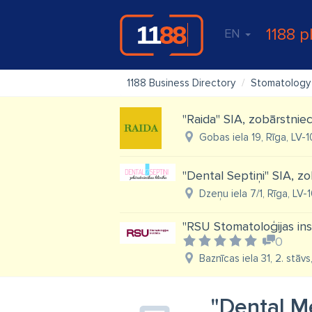
1188 p
EN
1188 Business Directory
Stomatology
"Raida" SIA, zobārstnie
Gobas iela 19, Rīga, LV-1
''Dental Septiņi'' SIA, z
Dzeņu iela 7/1, Rīga, LV-
"RSU Stomatoloģijas inst
0
Baznīcas iela 31, 2. stāvs
"Dental M