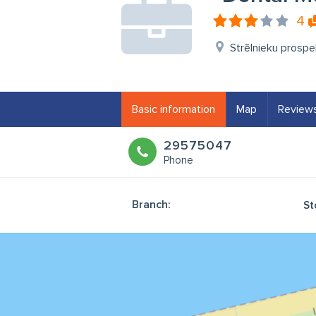
4
Strēlnieku prospe
Basic information
Map
Review
29575047
Phone
Branch:
St