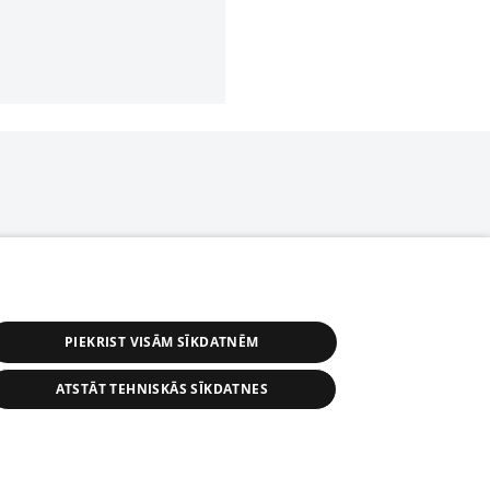
PIEKRIST VISĀM SĪKDATNĒM
ATSTĀT TEHNISKĀS SĪKDATNES