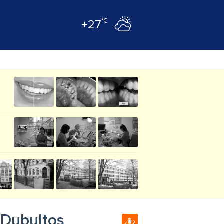
°C
+27
 Dubultos