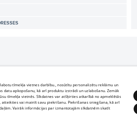
DRESSES
zlabotu tīmekļa vietnes darbību., nosūtītu personalizētu reklāmu un
as datu apkopošanu, kā arī produktu izstrādi un uzlabošanu. Zemāk
su tīmekļa vietnēs. Sīkdatnes var atšķirties atkarībā no apmeklētās
, atteikties vai mainīt savu piekrišanu. Piekrišanas sniegšana, kā arī
adaļām. Vairāk informācijas par izmantotajām sīkdatnēm skatīt