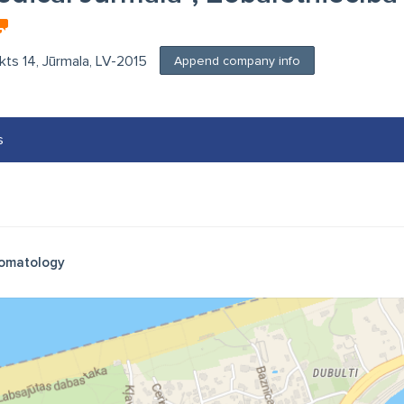
kts 14, Jūrmala, LV-2015
Append company info
s
omatology