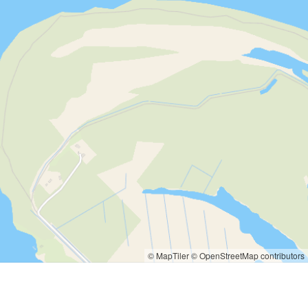
© MapTiler
© OpenStreetMap contributors