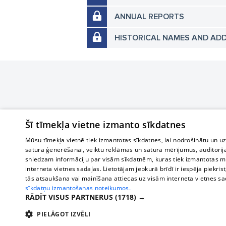
ANNUAL REPORTS
HISTORICAL NAMES AND AD
Šī tīmekļa vietne izmanto sīkdatnes
Mūsu tīmekļa vietnē tiek izmantotas sīkdatnes, lai nodrošinātu un u
satura ģenerēšanai, veiktu reklāmas un satura mērījumus, auditorij
sniedzam informāciju par visām sīkdatnēm, kuras tiek izmantotas mū
interneta vietnes sadaļas. Lietotājam jebkurā brīdī ir iespēja piekrist
tās atsaukšana vai mainīšana attiecas uz visām interneta vietnes s
sīkdatņu izmantošanas noteikumos.
RĀDĪT VISUS PARTNERUS
(1718) →
PIELĀGOT IZVĒLI