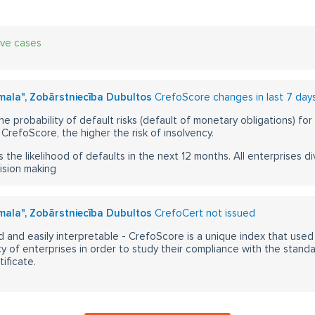
ive cases
mala", Zobārstniecība Dubultos
CrefoScore changes in last 7 day
he probability of default risks (default of monetary obligations) for
CrefoScore, the higher the risk of insolvency.
s the likelihood of defaults in the next 12 months. All enterprises div
ision making
mala", Zobārstniecība Dubultos
CrefoCert not issued
 and easily interpretable - CrefoScore is a unique index that used
y of enterprises in order to study their compliance with the stand
ificate.