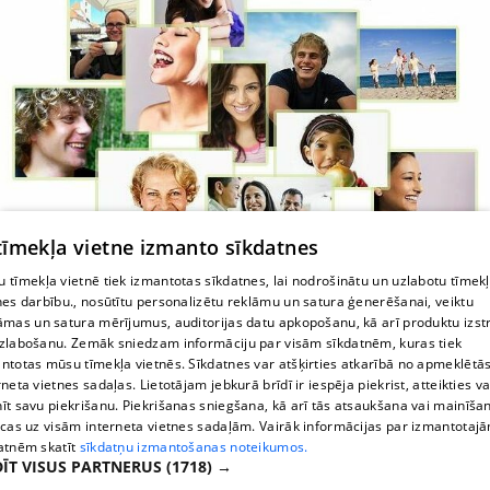
 tīmekļa vietne izmanto sīkdatnes
 tīmekļa vietnē tiek izmantotas sīkdatnes, lai nodrošinātu un uzlabotu tīmek
nes darbību., nosūtītu personalizētu reklāmu un satura ģenerēšanai, veiktu
Zobārsts Purvciemā
āmas un satura mērījumus, auditorijas datu apkopošanu, kā arī produktu izst
zlabošanu. Zemāk sniedzam informāciju par visām sīkdatnēm, kuras tiek
ntotas mūsu tīmekļa vietnēs. Sīkdatnes var atšķirties atkarībā no apmeklētā
rneta vietnes sadaļas. Lietotājam jebkurā brīdī ir iespēja piekrist, atteikties va
īt savu piekrišanu. Piekrišanas sniegšana, kā arī tās atsaukšana vai mainīša
ecas uz visām interneta vietnes sadaļām. Vairāk informācijas par izmantotaj
atnēm skatīt
sīkdatņu izmantošanas noteikumos.
ĪT VISUS PARTNERUS
(1718) →