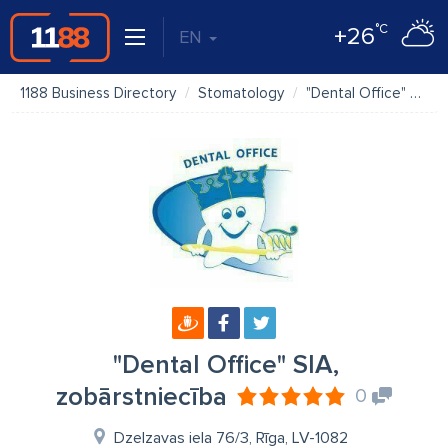
°C
+26
EN
1188 Business Directory
Stomatology
"Dental Office" SIA, zobārstniecība
"Dental Office" SIA,
zobārstniecība
0
Dzelzavas iela 76/3, Rīga, LV-1082