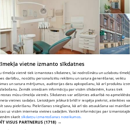
 tīmekļa vietne izmanto sīkdatnes
zobārsts, Dr. Gija Ābele
 tīmekļa vietnē tiek izmantotas sīkdatnes, lai nodrošinātu un uzlabotu tīmek
nes darbību., nosūtītu personalizētu reklāmu un satura ģenerēšanai, veiktu
āmas un satura mērījumus, auditorijas datu apkopošanu, kā arī produktu izst
zlabošanu. Zemāk sniedzam informāciju par visām sīkdatnēm, kuras tiek
ntotas mūsu tīmekļa vietnēs. Sīkdatnes var atšķirties atkarībā no apmeklētā
rneta vietnes sadaļas. Lietotājam jebkurā brīdī ir iespēja piekrist, atteikties va
īt savu piekrišanu. Piekrišanas sniegšana, kā arī tās atsaukšana vai mainīša
ecas uz visām interneta vietnes sadaļām. Vairāk informācijas par izmantotaj
atnēm skatīt
sīkdatņu izmantošanas noteikumos.
ĪT VISUS PARTNERUS
(1718) →