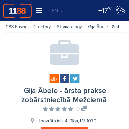
°C
+17
EN
1188 Business Directory
Stomatology
Gija Ābele - ārsta prakse zobārstniecībā Mežciemā
Gija Ābele - ārsta prakse
zobārstniecībā Mežciemā
0
Hipokrāta iela 4, Rīga, LV-1079