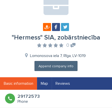
"Hermess" SIA, zobārstniecība
0
Lomonosova iela 7, Rīga, LV-1019
Append company info
Basic information
Map
Reviews
29172573
Phone