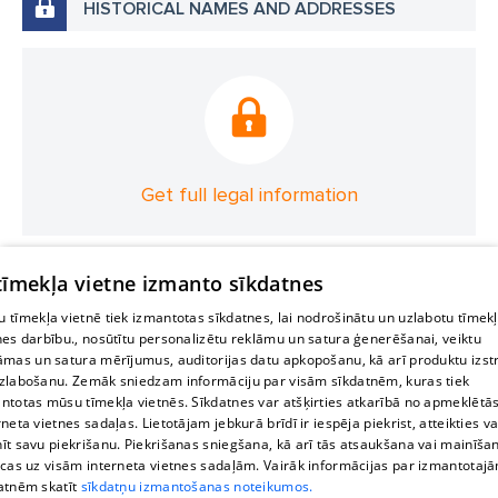
HISTORICAL NAMES AND ADDRESSES
Get full legal information
 tīmekļa vietne izmanto sīkdatnes
 tīmekļa vietnē tiek izmantotas sīkdatnes, lai nodrošinātu un uzlabotu tīmek
nes darbību., nosūtītu personalizētu reklāmu un satura ģenerēšanai, veiktu
āmas un satura mērījumus, auditorijas datu apkopošanu, kā arī produktu izst
zlabošanu. Zemāk sniedzam informāciju par visām sīkdatnēm, kuras tiek
ntotas mūsu tīmekļa vietnēs. Sīkdatnes var atšķirties atkarībā no apmeklētā
rneta vietnes sadaļas. Lietotājam jebkurā brīdī ir iespēja piekrist, atteikties va
īt savu piekrišanu. Piekrišanas sniegšana, kā arī tās atsaukšana vai mainīša
ecas uz visām interneta vietnes sadaļām. Vairāk informācijas par izmantotaj
atnēm skatīt
sīkdatņu izmantošanas noteikumos.