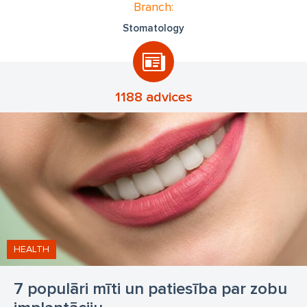
Branch:
Stomatology
1188 advices
HEALTH
7 populāri mīti un patiesība par zobu