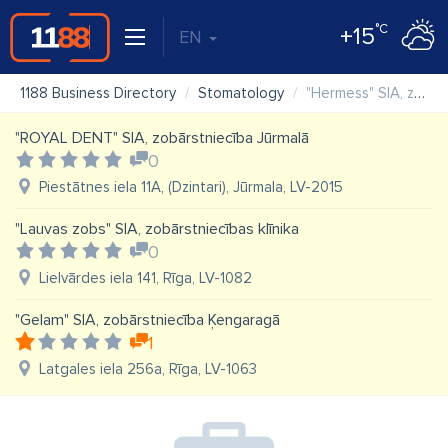
°C
+15
EN
1188 Business Directory
Stomatology
"Hermess" SIA, zobārstniecība
"ROYAL DENT" SIA, zobārstniecība Jūrmalā
0
Piestātnes iela 11A, (Dzintari), Jūrmala, LV-2015
"Lauvas zobs" SIA, zobārstniecības klīnika
0
Lielvārdes iela 141, Rīga, LV-1082
"Gelam" SIA, zobārstniecība Ķengaragā
1
Latgales iela 256a, Rīga, LV-1063