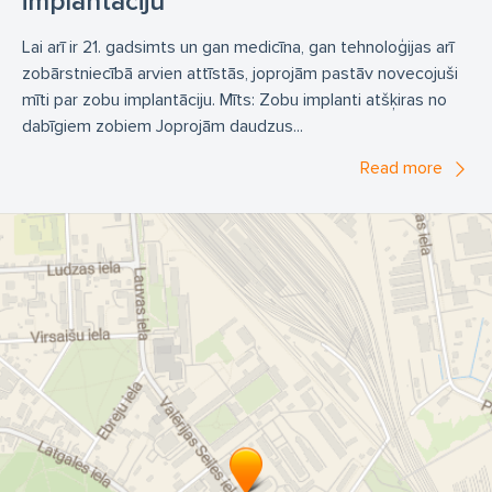
implantāciju
Lai arī ir 21. gadsimts un gan medicīna, gan tehnoloģijas arī
zobārstniecībā arvien attīstās, joprojām pastāv novecojuši
mīti par zobu implantāciju. Mīts: Zobu implanti atšķiras no
dabīgiem zobiem Joprojām daudzus...
Read more