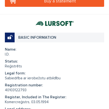
Buy a statement
BASIC INFORMATION
Name:
I.D.
Status:
Reģistrēts
Legal form:
Sabiedrība ar ierobežotu atbildību
Registration number:
40103122793
Register, Included in The Register:
Komercreģistrs, 03.05.1994
Legal address: