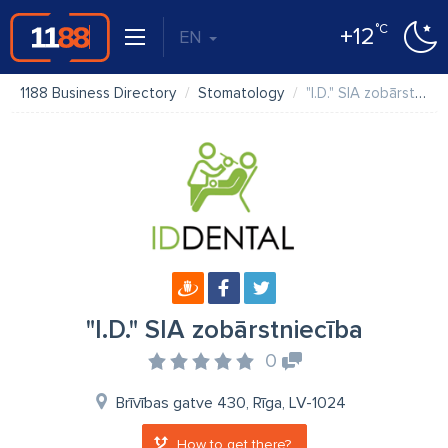
°C
+12
EN
1188 Business Directory
Stomatology
"I.D." SIA zobārstniecība
"I.D." SIA zobārstniecība
0
Brīvības gatve 430, Rīga, LV-1024
How to get there?