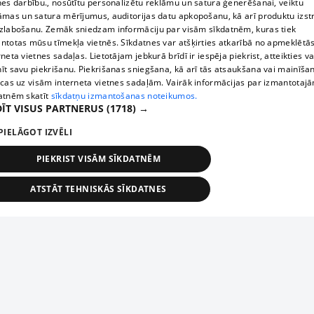
nes darbību., nosūtītu personalizētu reklāmu un satura ģenerēšanai, veiktu
āmas un satura mērījumus, auditorijas datu apkopošanu, kā arī produktu izst
zlabošanu. Zemāk sniedzam informāciju par visām sīkdatnēm, kuras tiek
ntotas mūsu tīmekļa vietnēs. Sīkdatnes var atšķirties atkarībā no apmeklētā
rneta vietnes sadaļas. Lietotājam jebkurā brīdī ir iespēja piekrist, atteikties va
īt savu piekrišanu. Piekrišanas sniegšana, kā arī tās atsaukšana vai mainīša
ecas uz visām interneta vietnes sadaļām. Vairāk informācijas par izmantotaj
atnēm skatīt
sīkdatņu izmantošanas noteikumos.
ĪT VISUS PARTNERUS
(1718) →
PIELĀGOT IZVĒLI
PIEKRIST VISĀM SĪKDATNĒM
ATSTĀT TEHNISKĀS SĪKDATNES
TEHNISKĀS/OBLIGĀTĀS
STATISTIKAS
MĒRĶĒŠANA
FUNKCIONĀLĀS
NEKLASIFICĒTĀS
ehniskās/obligātās
Statistikas
Mērķēšana
Funkcionālās
Neklasificēt