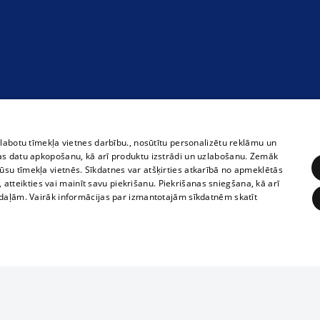
zlabotu tīmekļa vietnes darbību., nosūtītu personalizētu reklāmu un
as datu apkopošanu, kā arī produktu izstrādi un uzlabošanu. Zemāk
su tīmekļa vietnēs. Sīkdatnes var atšķirties atkarībā no apmeklētās
, atteikties vai mainīt savu piekrišanu. Piekrišanas sniegšana, kā arī
adaļām. Vairāk informācijas par izmantotajām sīkdatnēm skatīt
ĒRĶĒŠANA
FUNKCIONĀLĀS
NEKLASIFICĒTĀS