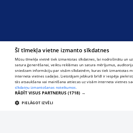
Šī tīmekļa vietne izmanto sīkdatnes
Mūsu tīmekļa vietnē tiek izmantotas sīkdatnes, lai nodrošinātu un u
satura ģenerēšanai, veiktu reklāmas un satura mērījumus, auditorij
sniedzam informāciju par visām sīkdatnēm, kuras tiek izmantotas mū
interneta vietnes sadaļas. Lietotājam jebkurā brīdī ir iespēja piekrist
tās atsaukšana vai mainīšana attiecas uz visām interneta vietnes s
sīkdatņu izmantošanas noteikumos.
RĀDĪT VISUS PARTNERUS
(1718) →
PIELĀGOT IZVĒLI
TEHNISKĀS/OBLIGĀTĀS
STATISTIKAS
M