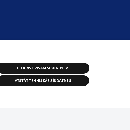
PIEKRIST VISĀM SĪKDATNĒM
ATSTĀT TEHNISKĀS SĪKDATNES