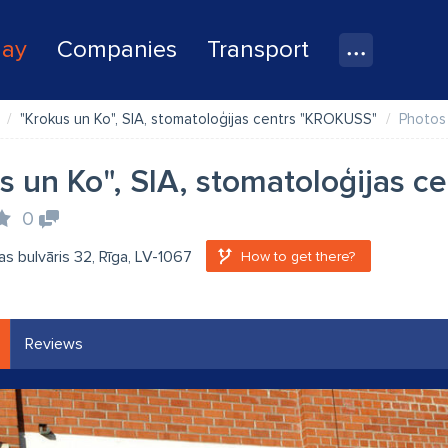
lay
Companies
Transport
"Krokus un Ko", SIA, stomatoloģijas centrs "KROKUSS"
Photos
s un Ko", SIA, stomatoloģijas 
0
s bulvāris 32, Rīga, LV-1067
How to get there?
Reviews