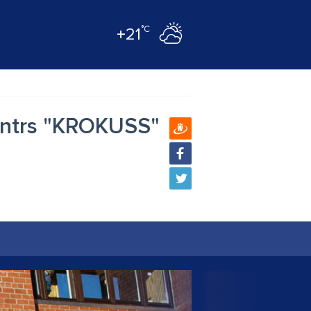
°C
+21
centrs "KROKUSS"