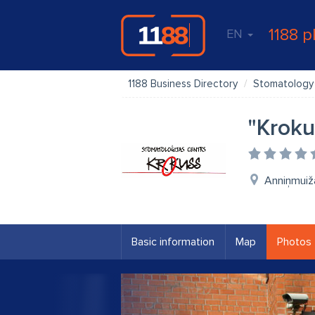
1188 p
EN
1188 Business Directory
Stomatology
"Kroku
Anniņmuiža
Basic information
Map
Photos