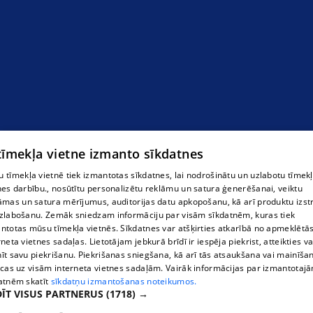
 tīmekļa vietne izmanto sīkdatnes
 tīmekļa vietnē tiek izmantotas sīkdatnes, lai nodrošinātu un uzlabotu tīmek
nes darbību., nosūtītu personalizētu reklāmu un satura ģenerēšanai, veiktu
āmas un satura mērījumus, auditorijas datu apkopošanu, kā arī produktu izst
zlabošanu. Zemāk sniedzam informāciju par visām sīkdatnēm, kuras tiek
ntotas mūsu tīmekļa vietnēs. Sīkdatnes var atšķirties atkarībā no apmeklētā
rneta vietnes sadaļas. Lietotājam jebkurā brīdī ir iespēja piekrist, atteikties va
īt savu piekrišanu. Piekrišanas sniegšana, kā arī tās atsaukšana vai mainīša
ecas uz visām interneta vietnes sadaļām. Vairāk informācijas par izmantotaj
atnēm skatīt
sīkdatņu izmantošanas noteikumos.
ĪT VISUS PARTNERUS
(1718) →