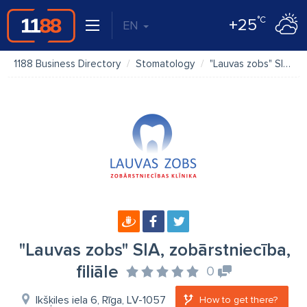
°C
+25
EN
1188 Business Directory
Stomatology
"Lauvas zobs" SIA, zobārstniecība, filiāle
"Lauvas zobs" SIA, zobārstniecība,
filiāle
0
Ikšķiles iela 6, Rīga, LV-1057
How to get there?