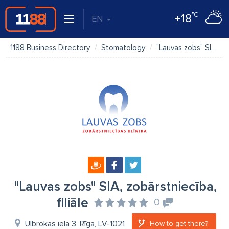
°C
+18
EN
1188 Business Directory
Stomatology
"Lauvas zobs" SIA, zobārstniecība, filiāle
"Lauvas zobs" SIA, zobārstniecība,
filiāle
0
Ulbrokas iela 3, Rīga, LV-1021
How to get there?