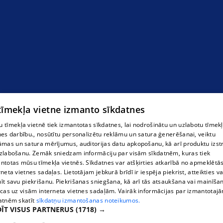
 tīmekļa vietne izmanto sīkdatnes
 tīmekļa vietnē tiek izmantotas sīkdatnes, lai nodrošinātu un uzlabotu tīmek
nes darbību., nosūtītu personalizētu reklāmu un satura ģenerēšanai, veiktu
āmas un satura mērījumus, auditorijas datu apkopošanu, kā arī produktu izst
zlabošanu. Zemāk sniedzam informāciju par visām sīkdatnēm, kuras tiek
ntotas mūsu tīmekļa vietnēs. Sīkdatnes var atšķirties atkarībā no apmeklētā
rneta vietnes sadaļas. Lietotājam jebkurā brīdī ir iespēja piekrist, atteikties va
īt savu piekrišanu. Piekrišanas sniegšana, kā arī tās atsaukšana vai mainīša
ecas uz visām interneta vietnes sadaļām. Vairāk informācijas par izmantotaj
atnēm skatīt
sīkdatņu izmantošanas noteikumos.
ĪT VISUS PARTNERUS
(1718) →