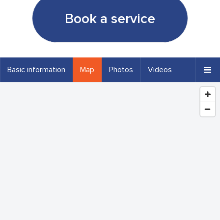
Book a service
Basic information
Map
Photos
Videos