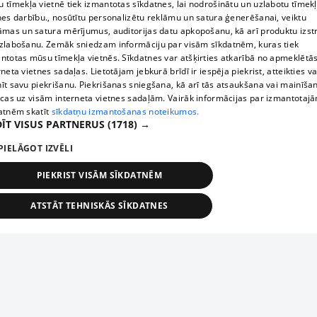
 tīmekļa vietnē tiek izmantotas sīkdatnes, lai nodrošinātu un uzlabotu tīmek
nes darbību., nosūtītu personalizētu reklāmu un satura ģenerēšanai, veiktu
āmas un satura mērījumus, auditorijas datu apkopošanu, kā arī produktu izst
zlabošanu. Zemāk sniedzam informāciju par visām sīkdatnēm, kuras tiek
ntotas mūsu tīmekļa vietnēs. Sīkdatnes var atšķirties atkarībā no apmeklētā
rneta vietnes sadaļas. Lietotājam jebkurā brīdī ir iespēja piekrist, atteikties va
īt savu piekrišanu. Piekrišanas sniegšana, kā arī tās atsaukšana vai mainīša
ecas uz visām interneta vietnes sadaļām. Vairāk informācijas par izmantotaj
atnēm skatīt
sīkdatņu izmantošanas noteikumos.
ĪT VISUS PARTNERUS
(1718) →
PIELĀGOT IZVĒLI
PIEKRIST VISĀM SĪKDATNĒM
ATSTĀT TEHNISKĀS SĪKDATNES
TEHNISKĀS/OBLIGĀTĀS
STATISTIKAS
MĒRĶĒŠANA
FUNKCIONĀLĀS
NEKLASIFICĒTĀS