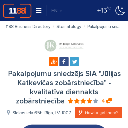
°C
+15
EN
1188 Business Directory
Stomatology
Pakalpojumu sniedzējs SIA "Jūlijas Katkevičas zobārstniecība" - kvalitatīva diennakts zobārstniecība
Pakalpojumu sniedzējs SIA "Jūlijas
Katkevičas zobārstniecība" -
kvalitatīva diennakts
zobārstniecība
4
Slokas iela 65b, Rīga, LV-1007
How to get there?