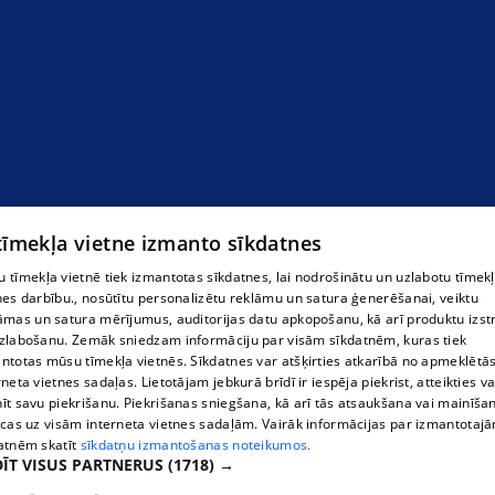
 tīmekļa vietne izmanto sīkdatnes
 tīmekļa vietnē tiek izmantotas sīkdatnes, lai nodrošinātu un uzlabotu tīmek
nes darbību., nosūtītu personalizētu reklāmu un satura ģenerēšanai, veiktu
āmas un satura mērījumus, auditorijas datu apkopošanu, kā arī produktu izst
zlabošanu. Zemāk sniedzam informāciju par visām sīkdatnēm, kuras tiek
ntotas mūsu tīmekļa vietnēs. Sīkdatnes var atšķirties atkarībā no apmeklētā
rneta vietnes sadaļas. Lietotājam jebkurā brīdī ir iespēja piekrist, atteikties va
īt savu piekrišanu. Piekrišanas sniegšana, kā arī tās atsaukšana vai mainīša
ecas uz visām interneta vietnes sadaļām. Vairāk informācijas par izmantotaj
atnēm skatīt
sīkdatņu izmantošanas noteikumos.
ĪT VISUS PARTNERUS
(1718) →