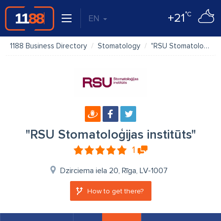
°C
+21
EN
1188 Business Directory
Stomatology
"RSU Stomatoloģijas institūts"
"RSU Stomatoloģijas institūts"
1
Dzirciema iela 20, Rīga, LV-1007
How to get there?